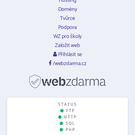
Hosting
Domény
Tvůrce
Podpora
WZ pro školy
Založit web
Přihlásit se
/webzdarma.cz
STATUS
FTP
HTTP
SQL
PHP