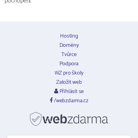
pochopení.
Hosting
Domény
Tvůrce
Podpora
WZ pro školy
Založit web
Přihlásit se
/webzdarma.cz