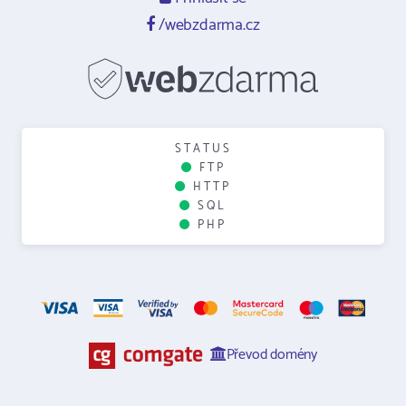
/webzdarma.cz
STATUS
FTP
HTTP
SQL
PHP
Převod domény