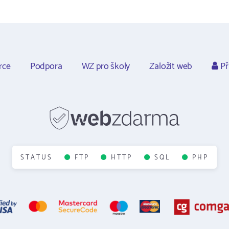
rce
Podpora
WZ pro školy
Založit web
Př
STATUS
FTP
HTTP
SQL
PHP