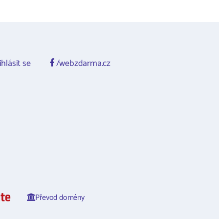
ihlásit se
/webzdarma.cz
Převod domény