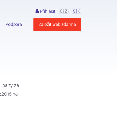
Přihlásit
🇨🇿
🇸🇰
Podpora
Založit web zdarma
 .party za
2.2016 na