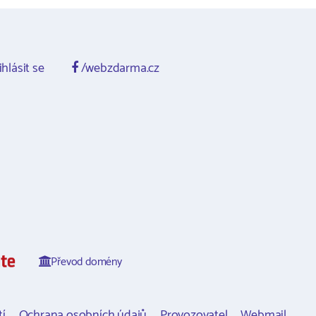
ihlásit se
/webzdarma.cz
Převod domény
í
Ochrana osobních údajů
Provozovatel
Webmail