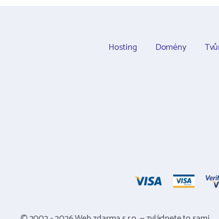
Hosting
Domény
Tvů
© 2002 - 2026 Web zdarma s.r.o. — zvládnete to sami