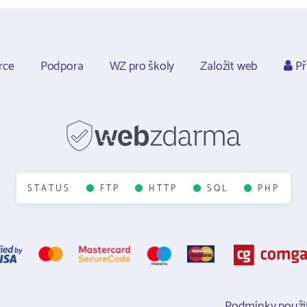
rce
Podpora
WZ pro školy
Založit web
Př
STATUS
FTP
HTTP
SQL
PHP
Podmínky použit