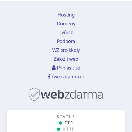
Hosting
Domény
Tvůrce
Podpora
WZ pro školy
Založit web
Přihlásit se
/webzdarma.cz
STATUS
FTP
HTTP