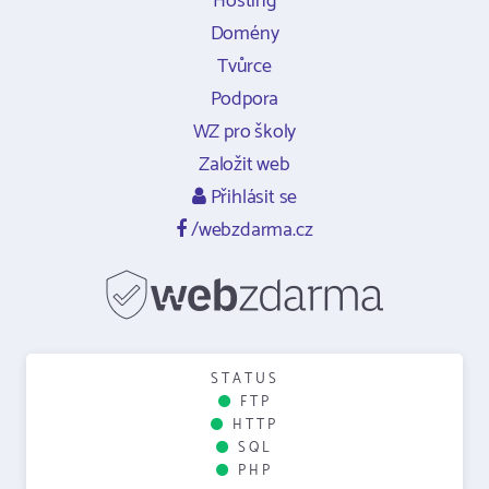
Hosting
Domény
Tvůrce
Podpora
WZ pro školy
Založit web
Přihlásit se
/webzdarma.cz
STATUS
FTP
HTTP
SQL
PHP