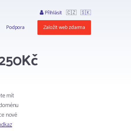
Přihlásit
🇨🇿
🇸🇰
Podpora
Založit web zdarma
 250Kč
te mít
t doménu
ace nové
odkaz