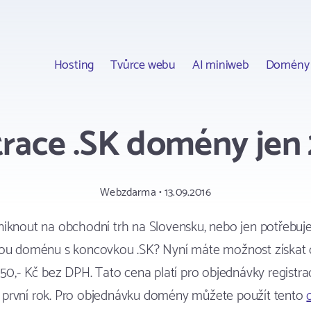
Hosting
Tvůrce webu
AI miniweb
Domény
trace .SK domény jen
Webzdarma • 13.09.2016
iknout na obchodní trh na Slovensku, nebo jen potřebuje
nou doménu s koncovkou .SK? Nyní máte možnost získa
250,- Kč bez DPH. Tato cena platí pro objednávky registr
první rok. Pro objednávku domény můžete použít tento