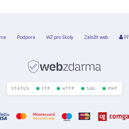
rce
Podpora
WZ pro školy
Založit web
Př
STATUS
FTP
HTTP
SQL
PHP