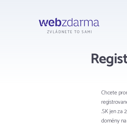
Webzdarma
ZVLÁDNETE TO SAMI
Regis
Chcete pron
registrova
.SK jen za 
domény na 