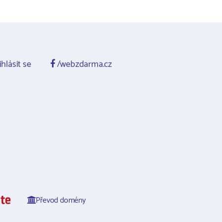
ihlásit se
/webzdarma.cz
Převod domény