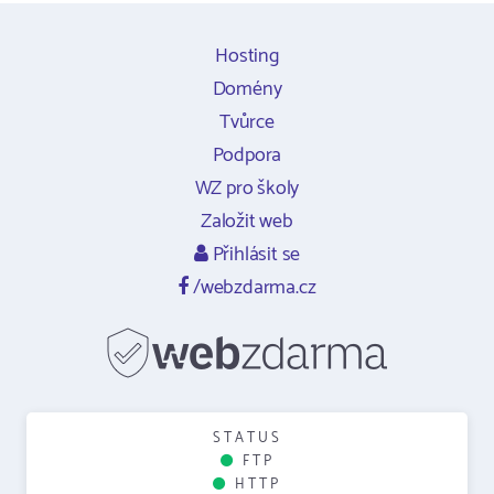
Hosting
Domény
Tvůrce
Podpora
WZ pro školy
Založit web
Přihlásit se
/webzdarma.cz
STATUS
FTP
HTTP