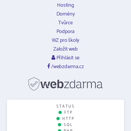
Hosting
Domény
Tvůrce
Podpora
WZ pro školy
Založit web
Přihlásit se
/webzdarma.cz
STATUS
FTP
HTTP
SQL