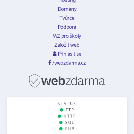
Hosting
Domény
Tvůrce
Podpora
WZ pro školy
Založit web
Přihlásit se
/webzdarma.cz
STATUS
FTP
HTTP
SQL
PHP