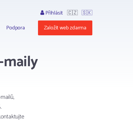
Přihlásit
🇨🇿
🇸🇰
Podpora
Založit web zdarma
-maily
mailů,
.
kontaktujte