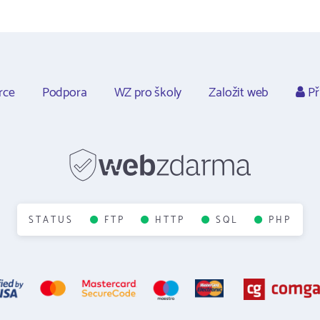
rce
Podpora
WZ pro školy
Založit web
Př
STATUS
FTP
HTTP
SQL
PHP