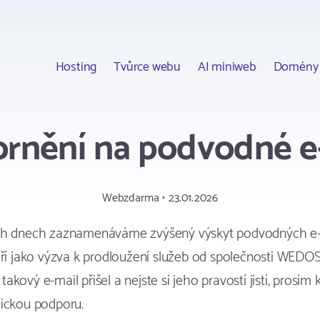
Hosting
Tvůrce webu
AI miniweb
Domény
rnění na podvodné e
Webzdarma • 23.01.2026
ch dnech zaznamenáváme zvýšený výskyt podvodných e-
áří jako výzva k prodloužení služeb od společnosti WEDOS
kový e-mail přišel a nejste si jeho pravostí jistí, prosím 
nickou podporu.