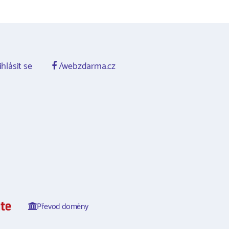
ihlásit se
/webzdarma.cz
Převod domény