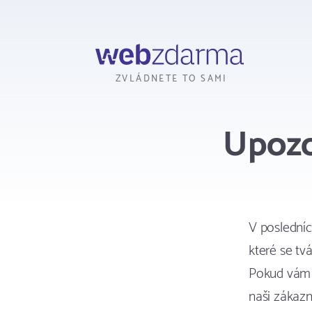
Webzdarma
ZVLÁDNETE TO SAMI
Upozo
V poslední
které se tv
Pokud vám ta
naši zákaz