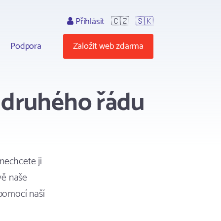
Přihlásit
🇨🇿
🇸🇰
Podpora
Založit web zdarma
druhého řádu
nechcete ji
vě naše
pomocí naší