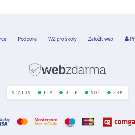
rce
Podpora
WZ pro školy
Založit web
Př
STATUS
FTP
HTTP
SQL
PHP