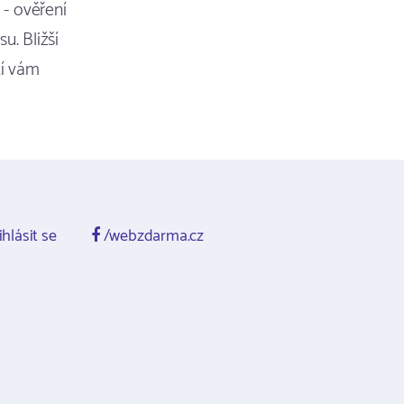
 - ověření
u. Bližší
tí vám
ihlásit se
/webzdarma.cz