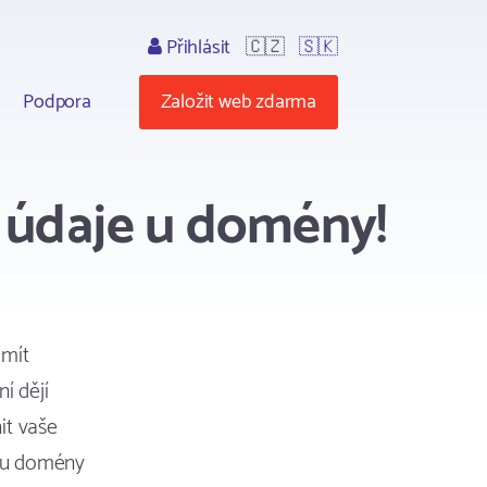
Přihlásit
🇨🇿
🇸🇰
Podpora
Založit web zdarma
í údaje u domény!
 mít
í dějí
it vaše
e u domény