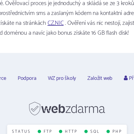
é. Ověřovací proces je jednoduchý a skládá se ze 3 kroků
prostřednictvím sms a zaslaným kódem na kontaktní adres
získáte na stránkách
CZ.NIC
. Ověření vás nic nestojí, zajis
d doménou a navíc jako bonus získáte 16 GB flash disk!
rce
Podpora
WZ pro školy
Založit web
Př
STATUS
FTP
HTTP
SQL
PHP