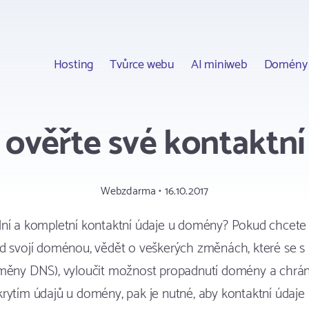
Hosting
Tvůrce webu
AI miniweb
Domény
 a ověřte své kontaktn
Webzdarma • 16.10.2017
lní a kompletní kontaktní údaje u domény? Pokud chcete
d svojí doménou, vědět o veškerých změnách, které se s n
změny DNS), vyloučit možnost propadnutí domény a chrán
rytím údajů u domény, pak je nutné, aby kontaktní údaj