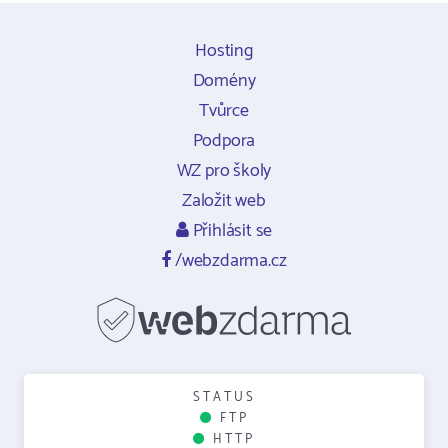
Hosting
Domény
Tvůrce
Podpora
WZ pro školy
Založit web
Přihlásit se
/webzdarma.cz
STATUS
FTP
HTTP