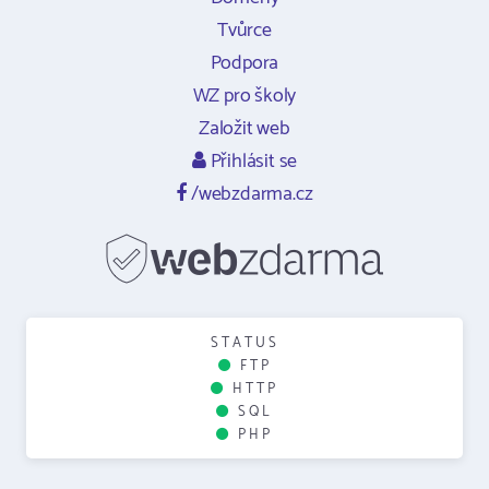
Tvůrce
Podpora
WZ pro školy
Založit web
Přihlásit se
/webzdarma.cz
STATUS
FTP
HTTP
SQL
PHP