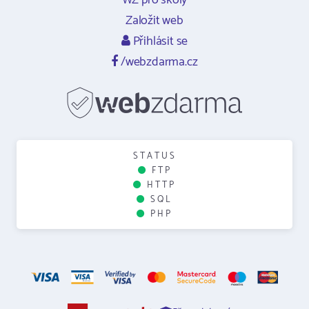
WZ pro školy
Založit web
Přihlásit se
/webzdarma.cz
STATUS
FTP
HTTP
SQL
PHP