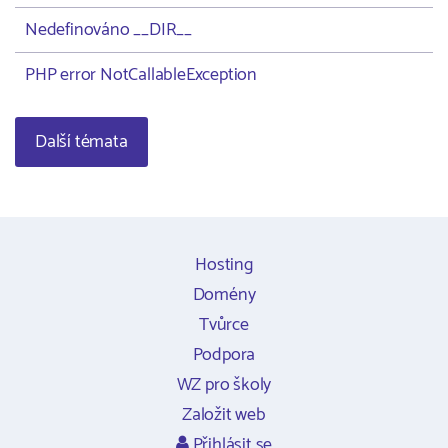
Nedefinováno __DIR__
PHP error NotCallableException
Další témata
Hosting
Domény
Tvůrce
Podpora
WZ pro školy
Založit web
Přihlásit se