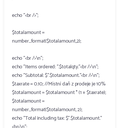
echo "<br />";
$totalamount =
number_format($totalamount,2);
echo "<br />\n";
echo "Items ordered: ".$totalqty."<br />\n";
echo "Subtotal: $".$totalamount."<br />\n";
$taxrate = 0.10; //Místní daň z prodeje je 10%
$totalamount = $totalamount * (1 + $taxrate);
$totalamount =
number_format($totalamount, 2);
echo "Total including tax: $".$totalamount."
<br>\n";