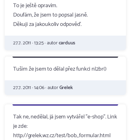
To je ještě opravím.
Doufám, že jsem to popsal jasně.
Děkuji za jakoukoliv odpověď.
27.7. 2011 · 13:25 · autor
carduus
Tuším že jsem to dělal přez funkci nl2br()
27.7. 2011 · 14:06 · autor
Grelek
Tak ne, nedělal, já jsem vytvářel "e-shop". Link
je zde:
http://grelek.wz.cz/test/bob_formular.html