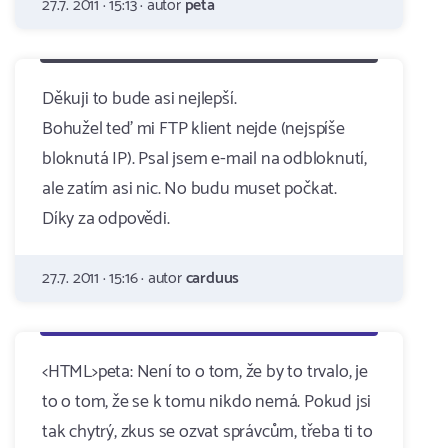
27.7. 2011 · 15:13 · autor
peta
Děkuji to bude asi nejlepší.
Bohužel teď mi FTP klient nejde (nejspíše
bloknutá IP). Psal jsem e-mail na odbloknutí,
ale zatím asi nic. No budu muset počkat.
Díky za odpovědi.
27.7. 2011 · 15:16 · autor
carduus
<HTML>peta: Není to o tom, že by to trvalo, je
to o tom, že se k tomu nikdo nemá. Pokud jsi
tak chytrý, zkus se ozvat správcům, třeba ti to