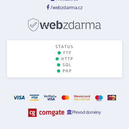
/webzdarma.cz
STATUS
FTP
HTTP
SQL
PHP
Převod domény