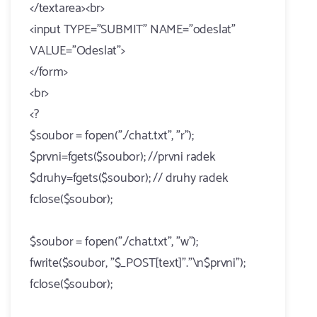
</textarea><br>
<input TYPE="SUBMIT" NAME="odeslat"
VALUE="Odeslat">
</form>
<br>
<?
$soubor = fopen("./chat.txt", "r");
$prvni=fgets($soubor); //prvni radek
$druhy=fgets($soubor); // druhy radek
fclose($soubor);
$soubor = fopen("./chat.txt", "w");
fwrite($soubor, "$_POST[text]"."\n$prvni");
fclose($soubor);