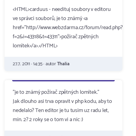
<HTML>carduus - needituj soubory v editoru
ve správci souborů, je to známý <a
href="http://www.webzdarma.cz/forum/read.php?
f=2&i=43318&t=43311">požírač zpětných
lomítek</a>.</HTML>
27.7. 2011 · 14:35 · autor
Thalia
"je to známý požírač zpětných lomítek."
Jak dlouho asi trva opravit v php kodu, aby to
nedelalo? Ten editor je tu tusim uz radu let,
min. 2? 2 roky se o tom vi a nic :)