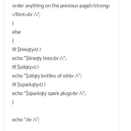
order anything on the previous page!</strong>
</font><br />";
}
else
{
if( $tireqty>0 )
echo "$tireqty tires<br />";
if( $oilqty>0 )
echo "$oilqty bottles of oil<br />";
if( $sparkqty>0 )
echo "$sparkqty spark plugs<br />";
}
echo "<br />";