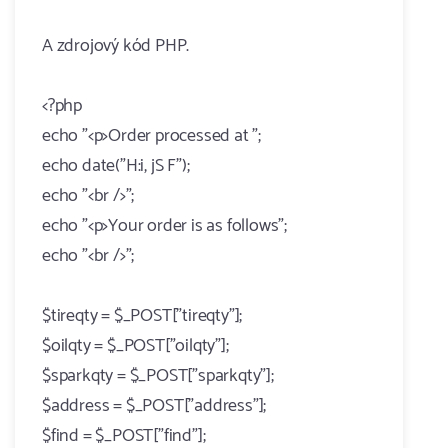
A zdrojový kód PHP.
<?php
echo "<p>Order processed at ";
echo date("H:i, jS F");
echo "<br />";
echo "<p>Your order is as follows";
echo "<br />";
$tireqty = $_POST["tireqty"];
$oilqty = $_POST["oilqty"];
$sparkqty = $_POST["sparkqty"];
$address = $_POST["address"];
$find = $_POST["find"];