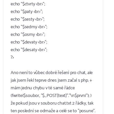
echo "$ctvrty <br>";
echo "$paty <br>";
echo "$sesty <br>";
echo "$sedmy <br>";
echo "$osmy <br>";
echo "$devaty <br>";
echo "$desaty <br>";
?>
Ano není to vůbec dobré řešení pro chat, ale
jak jsem řekl teprve dnes jsem začal s php. +
mám jednu chybu v té samé řádce
(fwrite($soubor, "$_POST[text]"."\n$prvni"); )
že pokud jsou v souboru chat.txt 2 řádky, tak
ten poslední se odmaže a celé se to "posune".