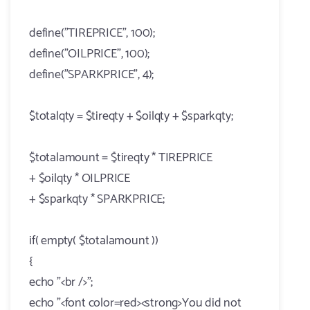
define("TIREPRICE", 100);
define("OILPRICE", 100);
define("SPARKPRICE", 4);
$totalqty = $tireqty + $oilqty + $sparkqty;
$totalamount = $tireqty * TIREPRICE
+ $oilqty * OILPRICE
+ $sparkqty * SPARKPRICE;
if( empty( $totalamount ))
{
echo "<br />";
echo "<font color=red><strong>You did not