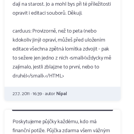
dají na starost. Jo a mohl bys při té příležitosti
opravit i editaci souborů. Děkuji.
carduus: Provizorně, než to peta (nebo
kdokoliv jiný) opraví, můžeš před uložením
editace všechna zpětná lomítka zdvojit - pak
to sežere jen jedno z nich <small>(vždycky mě
zajímalo, jestli zblajzne to první, nebo to
druhé)</small>.</HTML>
27.7. 2011 · 16:39 · autor
Nípal
Poskytujeme půjčky každému, kdo má
finanční potíže. Půjčka zdarma všem vážným