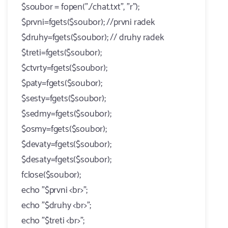
$soubor = fopen("./chat.txt", "r");
$prvni=fgets($soubor); //prvni radek
$druhy=fgets($soubor); // druhy radek
$treti=fgets($soubor);
$ctvrty=fgets($soubor);
$paty=fgets($soubor);
$sesty=fgets($soubor);
$sedmy=fgets($soubor);
$osmy=fgets($soubor);
$devaty=fgets($soubor);
$desaty=fgets($soubor);
fclose($soubor);
echo "$prvni <br>";
echo "$druhy <br>";
echo "$treti <br>";