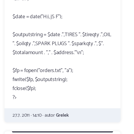
$date = date("H:i, jS F");
$outputstring = $date .",TIRES ". $tireqty .",OIL
". $oilqty .",SPARK PLUGS ". $sparkqty .", $".
$totalamount . "," . $address."\n";
$fp = fopen("orders.txt", "a");
fwrite($fp, $outputstring);
fclose($fp);
?>
27.7. 2011 · 14:10 · autor
Grelek