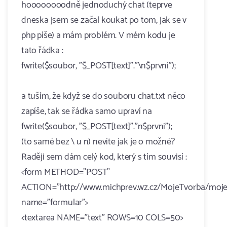
hoooooooodně jednoduchý chat (teprve
dneska jsem se začal koukat po tom, jak se v
php píše) a mám problém. V mém kodu je
tato řádka :
fwrite($soubor, "$_POST[text]"."\n$prvni");
a tuším, že když se do souboru chat.txt něco
zapíše, tak se řádka samo upraví na
fwrite($soubor, "$_POST[text]"."n$prvni");
(to samé bez \ u n) nevíte jak je o možné?
Raději sem dám celý kod, který s tím souvisí :
<form METHOD="POST"
ACTION="http://www.michprev.wz.cz/MojeTvorba/moje
name="formular">
<textarea NAME="text" ROWS=10 COLS=50>