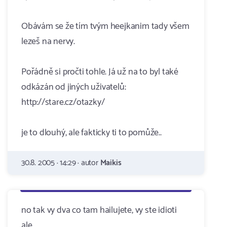
Obávám se že tím tvým heejkanim tady všem
lezeš na nervy.
Pořádně si pročti tohle. Já už na to byl také
odkázán od jiných uživatelů:
http://stare.cz/otazky/
je to dlouhý, ale fakticky ti to pomůže..
30.8. 2005 · 14:29 · autor
Maikis
no tak vy dva co tam hailujete, vy ste idioti
ale...