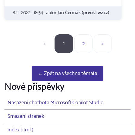
8.11. 2022 · 18:54 · autor
Jan Čermák (prvok1.wz.cz)
«
1
2
»
← Zpět na všechna témata
Nové příspěvky
Nasazení chatbota Microsoft Copilot Studio
Smazani stranek
index.html )