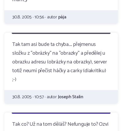
30.8. 2005 · 10:56 · autor
pája
Tak tam asi bude ta chyba.... přejmenus
složku z "obrázky" na "obrazky" a předělej u
obrazku adresu (obrázky na obrazky), server
totiž neumí přečíst háčky a carky (diakritiku)
;-)
30.8. 2005 · 10:57 · autor
Joseph Stalin
Tak co? Už na tom děláš? Nefunguje to? Ozvi