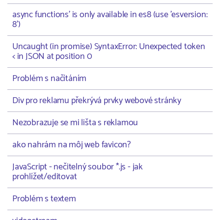
async functions' is only available in es8 (use 'esversion:
8')
Uncaught (in promise) SyntaxError: Unexpected token
< in JSON at position 0
Problém s načítáním
Div pro reklamu překrývá prvky webové stránky
Nezobrazuje se mi lišta s reklamou
ako nahrám na môj web favicon?
JavaScript - nečitelný soubor *.js - jak
prohlížet/editovat
Problém s textem