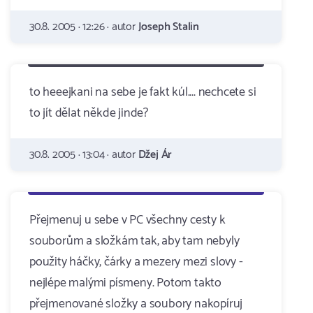
30.8. 2005 · 12:26 · autor
Joseph Stalin
to heeejkani na sebe je fakt kúl.... nechcete si
to jít dělat někde jinde?
30.8. 2005 · 13:04 · autor
Džej Ár
Přejmenuj u sebe v PC všechny cesty k
souborům a složkám tak, aby tam nebyly
použity háčky, čárky a mezery mezi slovy -
nejlépe malými písmeny. Potom takto
přejmenované složky a soubory nakopíruj