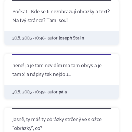
Počkat... Kde se ti nezobrazují obrázky a text?
Na tvý stránce? Tam jsou!
30.8. 2005 · 10:46 · autor
Joseph Stalin
nene! já je tam nevidím má tam obrys a je
tam x! a nápisy tak nejdou...
30.8. 2005 · 10:49 · autor
pája
Jasně, ty máš ty obrázky strčený ve složce
"obrázky", co?