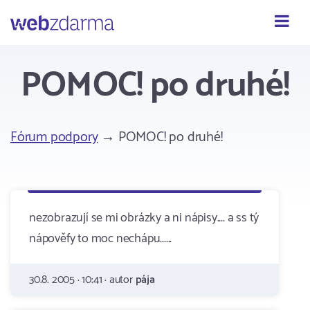
Webzdarma
POMOC! po druhé!
Fórum podpory
→ POMOC! po druhé!
nezobrazují se mi obrázky a ni nápisy.... a ss tý
nápověfy to moc nechápu......
30.8. 2005 · 10:41 · autor
pája