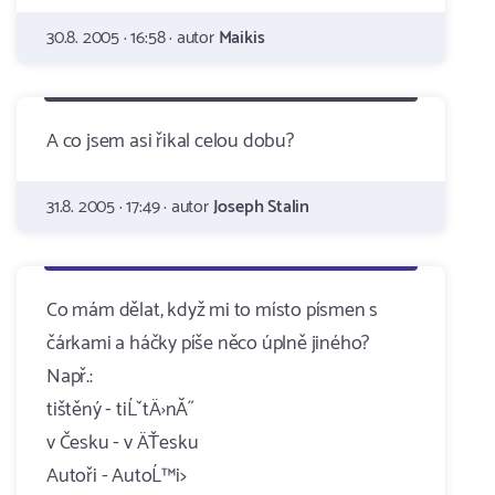
30.8. 2005 · 16:58 · autor
Maikis
A co jsem asi řikal celou dobu?
31.8. 2005 · 17:49 · autor
Joseph Stalin
Co mám dělat, když mi to místo písmen s
čárkami a háčky píše něco úplně jiného?
Např.:
tištěný - tiĹˇtÄ›nĂ˝
v Česku - v ÄŤesku
Autoři - AutoĹ™i>