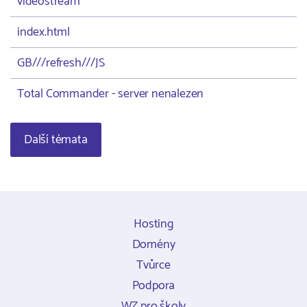
videostream
index.html
GB///refresh///JS
Total Commander - server nenalezen
Další témata
Hosting
Domény
Tvůrce
Podpora
WZ pro školy