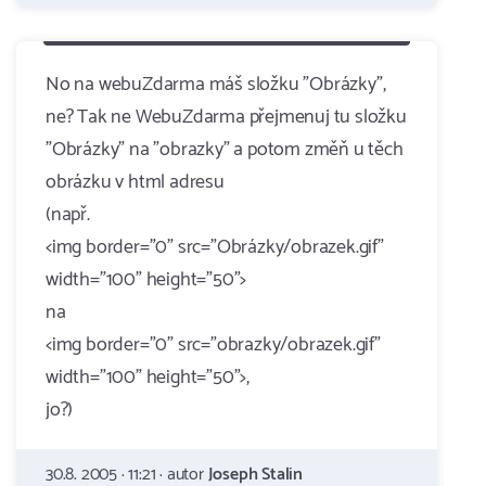
No na webuZdarma máš složku "Obrázky",
ne? Tak ne WebuZdarma přejmenuj tu složku
"Obrázky" na "obrazky" a potom změň u těch
obrázku v html adresu
(např.
<img border="0" src="Obrázky/obrazek.gif"
width="100" height="50">
na
<img border="0" src="obrazky/obrazek.gif"
width="100" height="50">,
jo?)
30.8. 2005 · 11:21 · autor
Joseph Stalin