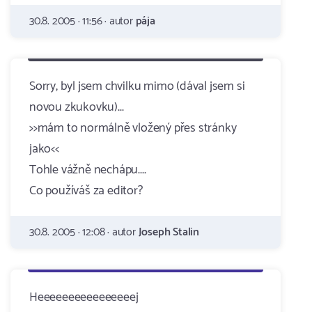
30.8. 2005 · 11:56 · autor
pája
Sorry, byl jsem chvilku mimo (dával jsem si
novou zkukovku)...
>>mám to normálně vložený přes stránky
jako<<
Tohle vážně nechápu....
Co používáš za editor?
30.8. 2005 · 12:08 · autor
Joseph Stalin
Heeeeeeeeeeeeeeeej