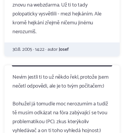
znovu na webzdarma. Už ti to tady
polopaticky vysvětlili - mezi hejkáním. Ale
kromě hejkání zřejmě ničemu jinému
nerozumíš.
30.8. 2005 · 14:22 · autor
Josef
Nevím jestli ti to už někdo řekl, protože jsem
nečetl odpovědi, ale je to tvým počítačem:)
Bohužel já tomudle moc nerozumím a tudíž
tě musím odkázat na fóra zabývající se tvou
problematikou (PC). zkus kterýkoliv
vyhledávač a on ti toho vyhledá hojnost:)