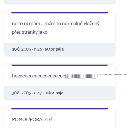
ne to nemám.... mám to normálně vložený
přes stránky jako
30.8. 2005 · 11:26 · autor
pája
heeeeeeeeeeeeeeeeeeeejjjjjjjjjjjjjjjjjjjjjjjjjjjjjj""""""""""""""""""
30.8. 2005 · 11:47 · autor
pája
POMOC!PORADTE!