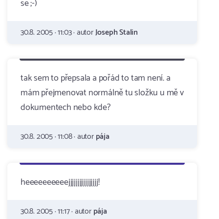
se ;-)
30.8. 2005 · 11:03 · autor
Joseph Stalin
tak sem to přepsala a pořád to tam není. a
mám přejmenovat normálně tu složku u mě v
dokumentech nebo kde?
30.8. 2005 · 11:08 · autor
pája
heeeeeeeeeejjjjjjjjjjjjjjjj!
30.8. 2005 · 11:17 · autor
pája