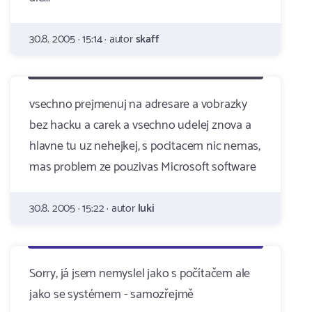
30.8. 2005 · 15:14 · autor
skaff
vsechno prejmenuj na adresare a vobrazky
bez hacku a carek a vsechno udelej znova a
hlavne tu uz nehejkej, s pocitacem nic nemas,
mas problem ze pouzivas Microsoft software
30.8. 2005 · 15:22 · autor
luki
Sorry, já jsem nemyslel jako s počítačem ale
jako se systémem - samozřejmě