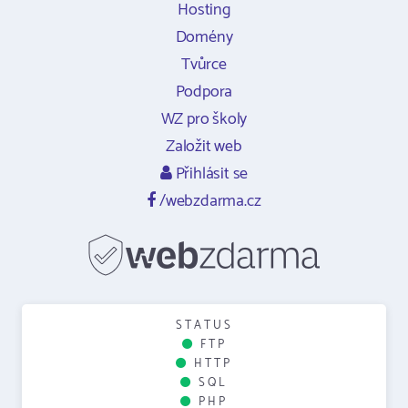
Hosting
Domény
Tvůrce
Podpora
WZ pro školy
Založit web
Přihlásit se
/webzdarma.cz
STATUS
FTP
HTTP
SQL
PHP