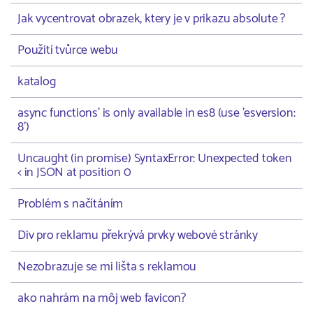
Jak vycentrovat obrazek, ktery je v prikazu absolute ?
Použití tvůrce webu
katalog
async functions' is only available in es8 (use 'esversion:
8')
Uncaught (in promise) SyntaxError: Unexpected token
< in JSON at position 0
Problém s načítáním
Div pro reklamu překrývá prvky webové stránky
Nezobrazuje se mi lišta s reklamou
ako nahrám na môj web favicon?