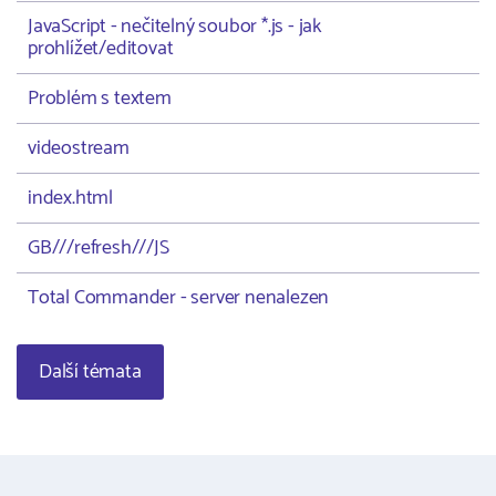
JavaScript - nečitelný soubor *.js - jak
prohlížet/editovat
Problém s textem
videostream
index.html
GB///refresh///JS
Total Commander - server nenalezen
Další témata