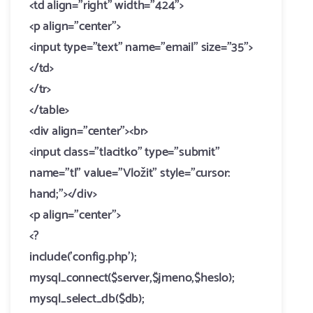
<td align="right" width="424">
<p align="center">
<input type="text" name="email" size="35">
</td>
</tr>
</table>
<div align="center"><br>
<input class="tlacitko" type="submit"
name="tl" value="Vložit" style="cursor:
hand;"></div>
<p align="center">
<?
include('config.php');
mysql_connect($server,$jmeno,$heslo);
mysql_select_db($db);