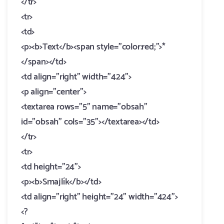
</tr>
<tr>
<td>
<p><b>Text</b><span style="color:red;">*
</span></td>
<td align="right" width="424">
<p align="center">
<textarea rows="5" name="obsah"
id="obsah" cols="35"></textarea></td>
</tr>
<tr>
<td height="24">
<p><b>Smajlík</b></td>
<td align="right" height="24" width="424">
<?