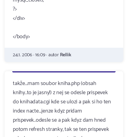
mysql_close();
?>
</div>
</body>
24.1. 2006 · 16:09 · autor
Rellik
takže...mam soubor kniha.php (obsah
knihy..to je jasny!) z nej se odesle prispevek
do knihadata.cgi kde se ulozi a pak si ho ten
index nacte...jenze kdyz pridam
prispevek..odesle se a pak kdyz dam hned
potom refresh stranky, tak se ten prispevek