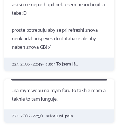
asi si me nepochopil..nebo sem nepochopil ja
tebe :D
proste potrebuju aby se pri refreshi znova
neukladal prispevek do databaze ale aby
nabeh znova GB! :/
22.1. 2006 · 22:49 · autor
To jsem já...
..na mym webu na mym foru to takhle mam a
takhle to tam funguje.
22.1. 2006 · 22:50 · autor
just-paja