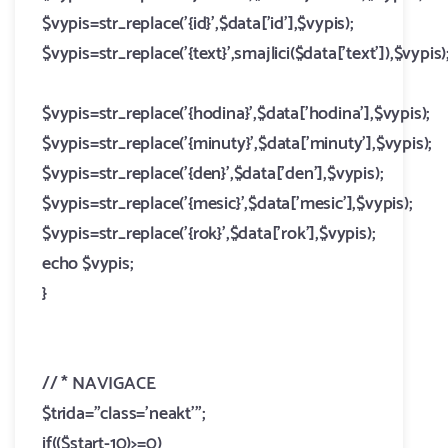
$vypis=str_replace('{id}',$data['id'],$vypis);
$vypis=str_replace('{text}',smajlici($data['text']),$vypis)
$vypis=str_replace('{hodina}',$data['hodina'],$vypis);
$vypis=str_replace('{minuty}',$data['minuty'],$vypis);
$vypis=str_replace('{den}',$data['den'],$vypis);
$vypis=str_replace('{mesic}',$data['mesic'],$vypis);
$vypis=str_replace('{rok}',$data['rok'],$vypis);
echo $vypis;
}
//
* NAVIGACE
$trida="class='neakt'";
if(($start-10)>=0)