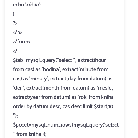
echo '</div>';
}
?>
</p>
</form>
<?
$tab=mysql_query("select *, extract(hour
from cas) as 'hodina', extract(minute from
cas) as 'minuty', extract(day from datum) as
'den', extract(month from datum) as 'mesic',
extract(year from datum) as 'rok' from kniha
order by datum desc, cas desc limit $start,10
");
$pocet=mysql_num_rows(mysql_query('select
* from kniha'));