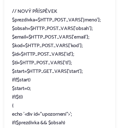
//
NOVÝ PŘÍSPĚVEK
$prezdivka=$HTTP_POST_VARS['jmeno'];
$obsah=$HTTP_POST_VARS['obsah'];
$email=$HTTP_POST_VARS['email'];
$kod=$HTTP_POST_VARS['kod'];
$id=$HTTP_POST_VARS['id'];
$tl=$HTTP_POST_VARS['tl'];
$start=$HTTP_GET_VARS['start'];
if(!$start)
$start=0;
if($tl)
{
echo '<div id="upozorneni">';
if($prezdivka && $obsah)