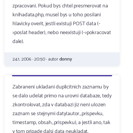
zpracovani. Pokud bys chtel presmerovat na
knihadata.php, musel bys u toho posilani
hlavicky overit, jestli existuji POST data (-
>poslat header), nebo neexistuji (->pokracovat
dale).
24.1. 2006 · 20:50 · autor
donny
Zabraneni ukladani duplicitnich zaznamu by
se dalo udelat primo na urovni databaze, tedy
zkontrolovat, zda v databazi jiz neni ulozen
zaznam se stejnymi daty(autor_prispevku,
timestamp, obsah_prispevku), a jestli ano, tak
v tom pripade dalsi data neukladat.