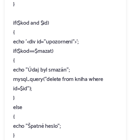
}
if($kod and $id)
{
echo '<div id="upozorneni">';
if($kod==$mazat)
{
echo "Údaj byl smazán";
mysql_query("delete from kniha where
id=$id");
}
else
{
echo "Špatné heslo";
}