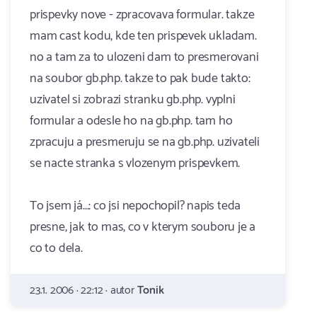
prispevky nove - zpracovava formular. takze
mam cast kodu, kde ten prispevek ukladam.
no a tam za to ulozeni dam to presmerovani
na soubor gb.php. takze to pak bude takto:
uzivatel si zobrazi stranku gb.php. vyplni
formular a odesle ho na gb.php. tam ho
zpracuju a presmeruju se na gb.php. uzivateli
se nacte stranka s vlozenym prispevkem.
To jsem já...: co jsi nepochopil? napis teda
presne, jak to mas, co v kterym souboru je a
co to dela.
23.1. 2006 · 22:12 · autor
Tonik