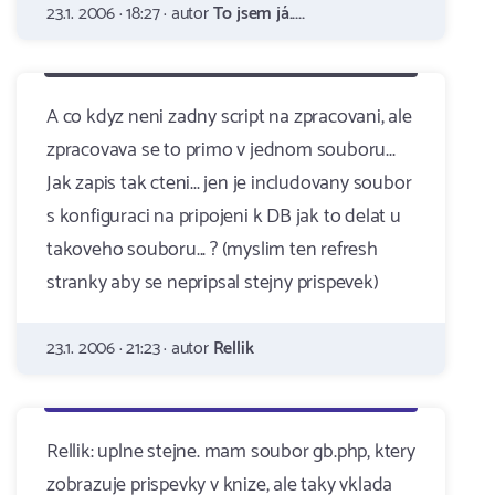
23.1. 2006 · 18:27 · autor
To jsem já.....
A co kdyz neni zadny script na zpracovani, ale
zpracovava se to primo v jednom souboru...
Jak zapis tak cteni... jen je includovany soubor
s konfiguraci na pripojeni k DB jak to delat u
takoveho souboru... ? (myslim ten refresh
stranky aby se nepripsal stejny prispevek)
23.1. 2006 · 21:23 · autor
Rellik
Rellik: uplne stejne. mam soubor gb.php, ktery
zobrazuje prispevky v knize, ale taky vklada