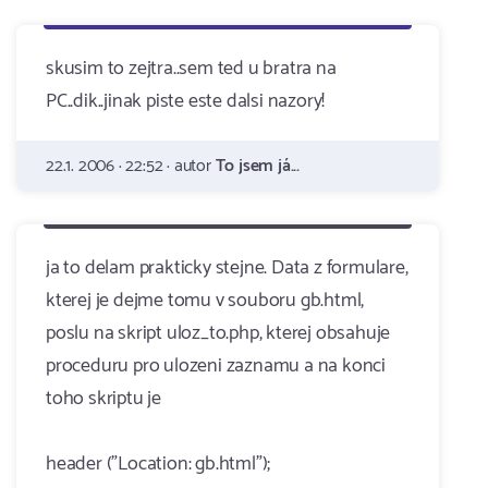
skusim to zejtra..sem ted u bratra na
PC..dik..jinak piste este dalsi nazory!
22.1. 2006 · 22:52 · autor
To jsem já...
ja to delam prakticky stejne. Data z formulare,
kterej je dejme tomu v souboru gb.html,
poslu na skript uloz_to.php, kterej obsahuje
proceduru pro ulozeni zaznamu a na konci
toho skriptu je
header ("Location: gb.html");