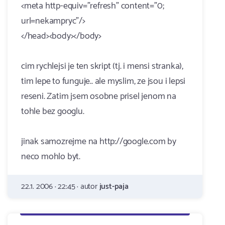
<meta http-equiv="refresh" content="0;
url=nekampryc"/>
</head><body></body>
cim rychlejsi je ten skript (tj. i mensi stranka),
tim lepe to funguje.. ale myslim, ze jsou i lepsi
reseni. Zatim jsem osobne prisel jenom na
tohle bez googlu.
jinak samozrejme na http://google.com by
neco mohlo byt.
22.1. 2006 · 22:45 · autor
just-paja