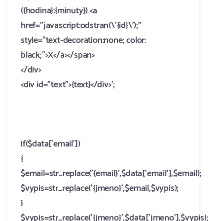
({hodina}:{minuty}) <a
href="javascript:odstran(\'{id}\');"
style="text-decoration:none; color:
black;">X</a></span>
</div>
<div id="text">{text}</div>';
if($data['email'])
{
$email=str_replace('{email}',$data['email'],$email);
$vypis=str_replace('{jmeno}',$email,$vypis);
}
$vypis=str_replace('{jmeno}',$data['jmeno'],$vypis);