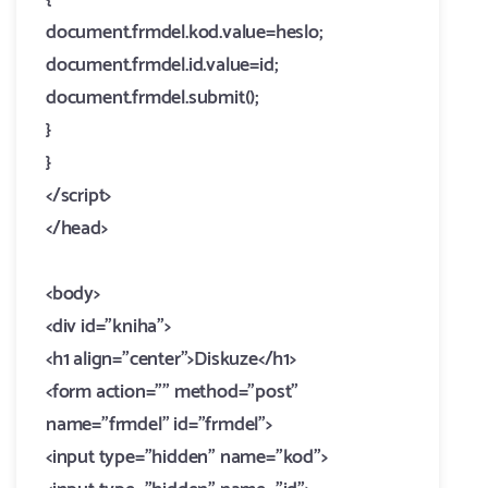
{
document.frmdel.kod.value=heslo;
document.frmdel.id.value=id;
document.frmdel.submit();
}
}
</script>
</head>
<body>
<div id="kniha">
<h1 align="center">Diskuze</h1>
<form action="" method="post"
name="frmdel" id="frmdel">
<input type="hidden" name="kod">