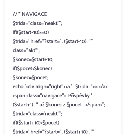
//
* NAVIGACE
$trida="class='neakt'";
if(($start-10)>=0)
$trida=' href="?start=' . ($start-10) . '"
class="akt"';
$konec=$start+10;
if($pocet<$konec)
$konec=$pocet;
echo '<div align="right"><a ' . $trida . '><< </a>
<span class="navigace"> Příspěvky ' .
($start+1) . " až $konec z $pocet </span>";
$trida="class='neakt'";
if(($start+10)<$pocet)
$trida=' href="?start=' . ($start+10) . '"