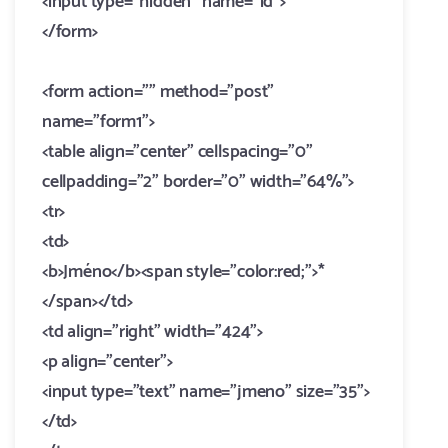
<input type="hidden" name="id">
</form>
<form action="" method="post"
name="form1">
<table align="center" cellspacing="0"
cellpadding="2" border="0" width="64%">
<tr>
<td>
<b>Jméno</b><span style="color:red;">*
</span></td>
<td align="right" width="424">
<p align="center">
<input type="text" name="jmeno" size="35">
</td>