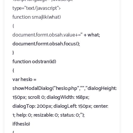
type="text/javascript">
function smajlik(what)
{
document.form1.obsah.value+='
' + what;
document.form1.obsah.focus();
}
function odstran(id)
{
var heslo =
showModalDialog("heslo.php","","dialogHeight:
150px; scroll: 0; dialogWidth: 168px;
dialogTop: 200px; dialogLeft: 150px; center:
1; help: 0; resizable: 0; status: 0;");
if(heslo)