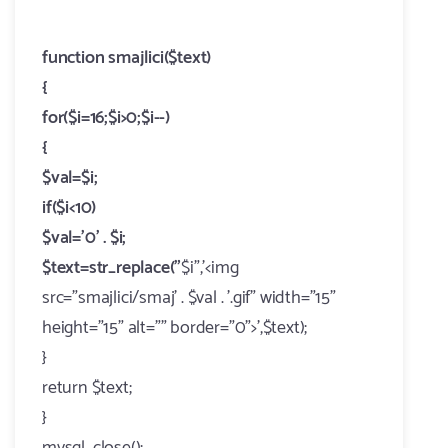
function smajlici($text)
{
for($i=16;$i>0;$i--)
{
$val=$i;
if($i<10)
$val='0' . $i;
$text=str_replace("
$i",'<img
src="smajlici/smaj' . $val . '.gif" width="15"
height="15" alt="" border="0">',$text);
}
return $text;
}