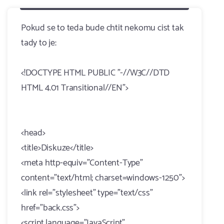
Pokud se to teda bude chtit nekomu cist tak
tady to je:
<!DOCTYPE HTML PUBLIC "-//W3C//DTD
HTML 4.01 Transitional//EN">
<head>
<title>Diskuze</title>
<meta http-equiv="Content-Type"
content="text/html; charset=windows-1250">
<link rel="stylesheet" type="text/css"
href="back.css">
<script language="JavaScript"