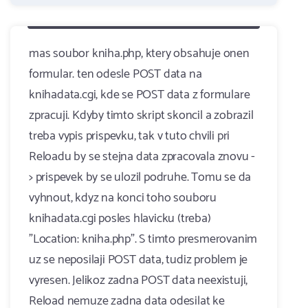
mas soubor kniha.php, ktery obsahuje onen
formular. ten odesle POST data na
knihadata.cgi, kde se POST data z formulare
zpracuji. Kdyby timto skript skoncil a zobrazil
treba vypis prispevku, tak v tuto chvili pri
Reloadu by se stejna data zpracovala znovu -
> prispevek by se ulozil podruhe. Tomu se da
vyhnout, kdyz na konci toho souboru
knihadata.cgi posles hlavicku (treba)
"Location: kniha.php". S timto presmerovanim
uz se neposilaji POST data, tudiz problem je
vyresen. Jelikoz zadna POST data neexistuji,
Reload nemuze zadna data odesilat ke