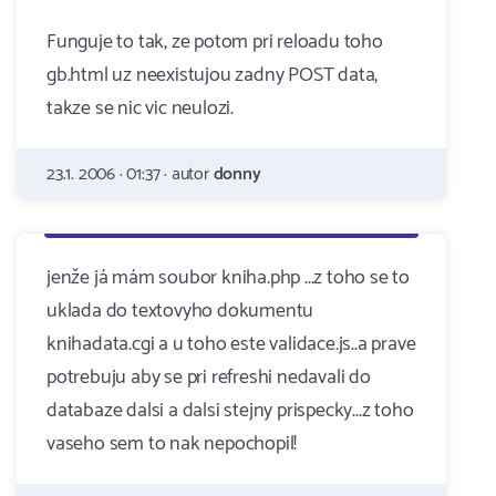
Funguje to tak, ze potom pri reloadu toho
gb.html uz neexistujou zadny POST data,
takze se nic vic neulozi.
23.1. 2006 · 01:37 · autor
donny
jenže já mám soubor kniha.php ...z toho se to
uklada do textovyho dokumentu
knihadata.cgi a u toho este validace.js..a prave
potrebuju aby se pri refreshi nedavali do
databaze dalsi a dalsi stejny prispecky...z toho
vaseho sem to nak nepochopil!