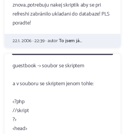
znova..potrebuju nakej skriptik aby se pri
refreshi zabránilo ukladani do databaze! PLS
poradte!
22.1. 2006 · 22:39 · autor
To jsem já...
guestbook -> soubor se skriptem
a v souboru se skriptem jenom tohle:
<?php
//skript
?>
<head>