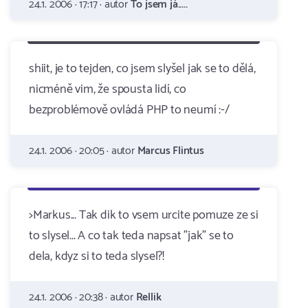
24.1. 2006 · 17:17 · autor
To jsem já.....
shiit, je to tejden, co jsem slyšel jak se to dělá,
nicméně vim, že spousta lidí, co
bezproblémově ovládá PHP to neumí :-/
24.1. 2006 · 20:05 · autor
Marcus Flintus
>Markus... Tak dik to vsem urcite pomuze ze si
to slysel... A co tak teda napsat "jak" se to
dela, kdyz si to teda slysel?!
24.1. 2006 · 20:38 · autor
Rellik