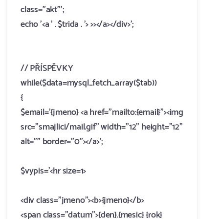
class="akt"';
echo '<a ' . $trida . '> >></a></div>';
//
PŘÍSPĚVKY
while($data=mysql_fetch_array($tab))
{
$email='{jmeno} <a href="mailto:{email}"><img
src="smajlici/mail.gif" width="12" height="12"
alt="" border="0"></a>';
$vypis='<hr size=1>
<div class="jmeno"><b>{jmeno}</b>
<span class="datum">{den}.{mesic} {rok}