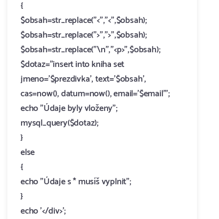
{
$obsah=str_replace("<","<",$obsah);
$obsah=str_replace(">",">",$obsah);
$obsah=str_replace("\n","<p>",$obsah);
$dotaz="insert into kniha set
jmeno='$prezdivka', text='$obsah',
cas=now(), datum=now(), email='$email'";
echo "Údaje byly vloženy";
mysql_query($dotaz);
}
else
{
echo "Údaje s * musíš vyplnit";
}
echo '</div>';