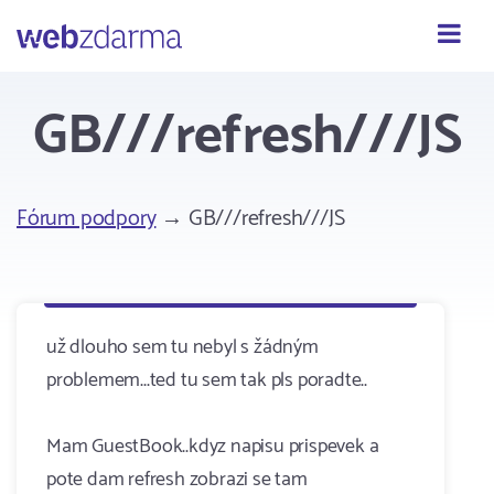
Webzdarma
GB///refresh///JS
Fórum podpory
→ GB///refresh///JS
už dlouho sem tu nebyl s žádným
problemem...ted tu sem tak pls poradte..
Mam GuestBook..kdyz napisu prispevek a
pote dam refresh zobrazi se tam