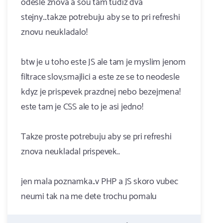
odesle znova a sou tam tudiz dva
stejny...takze potrebuju aby se to pri refreshi
znovu neukladalo!
btw je u toho este JS ale tam je myslim jenom
filtrace slov,smajlici a este ze se to neodesle
kdyz je prispevek prazdnej nebo bezejmena!
este tam je CSS ale to je asi jedno!
Takze proste potrebuju aby se pri refreshi
znova neukladal prispevek..
jen mala poznamka..v PHP a JS skoro vubec
neumi tak na me dete trochu pomalu