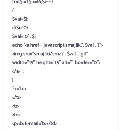
for($i=1;$i<=16;$i++)
{
$val=$i;
if($i<10)
$val='0' . $i;
echo '<a href="javascript:smajlik('. $val . ')">
<img src="smajlici/smaj' . $val . '.gif"
width="15" height="15" alt="" border="0">
</a> ';
}
?></td>
</tr>
<tr>
<td>
<p><b>E-mail</b></td>