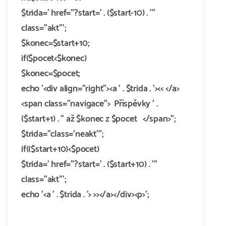
$trida=' href="?start=' . ($start-10) . '"
class="akt"';
$konec=$start+10;
if($pocet<$konec)
$konec=$pocet;
echo '<div align="right"><a ' . $trida . '><< </a>
<span class="navigace"> Příspěvky ' .
($start+1) . " až $konec z $pocet </span>";
$trida="class='neakt'";
if(($start+10)<$pocet)
$trida=' href="?start=' . ($start+10) . '"
class="akt"';
echo '<a ' . $trida . '> >></a></div><p>';