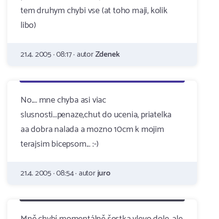
tem druhym chybi vse (at toho maji, kolik
libo)
21.4. 2005 · 08:17 · autor
Zdenek
No.... mne chyba asi viac
slusnosti...penaze,chut do ucenia, priatelka
aa dobra nalada a mozno 10cm k mojim
terajsim bicepsom... :-)
21.4. 2005 · 08:54 · autor
juro