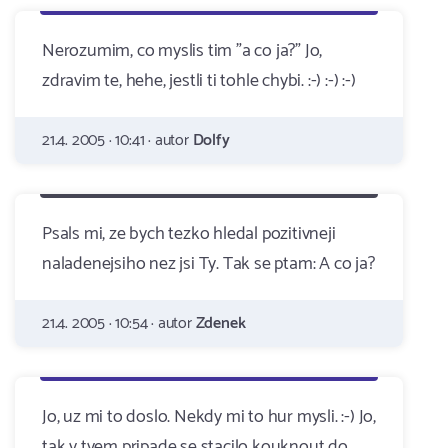
Nerozumim, co myslis tim "a co ja?" Jo,
zdravim te, hehe, jestli ti tohle chybi. :-) :-) :-)
21.4. 2005 · 10:41 · autor
Dolfy
Psals mi, ze bych tezko hledal pozitivneji
naladenejsiho nez jsi Ty. Tak se ptam: A co ja?
21.4. 2005 · 10:54 · autor
Zdenek
Jo, uz mi to doslo. Nekdy mi to hur mysli. :-) Jo,
tak v tvem pripade se stacilo kouknout do