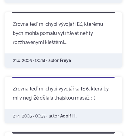
Zrovna teď mi chybí vývojář IE6, kterému
bych mohla pomalu vytrhávat nehty
rozžhavenými kleštěmi...
21.4. 2005 · 00:14 · autor
Freya
Zrovna teď mi chybí vyvojářka IE 6, která by
mi v negližé dělala thajskou masáž ;-(
21.4. 2005 · 00:37 · autor
Adolf H.