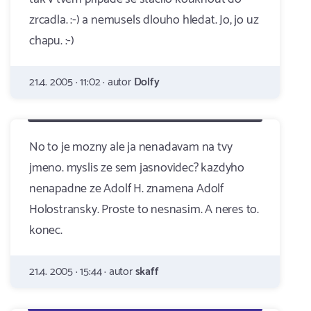
zrcadla. :-) a nemusels dlouho hledat. Jo, jo uz
chapu. :-)
21.4. 2005 · 11:02 · autor
Dolfy
No to je mozny ale ja nenadavam na tvy
jmeno. myslis ze sem jasnovidec? kazdyho
nenapadne ze Adolf H. znamena Adolf
Holostransky. Proste to nesnasim. A neres to.
konec.
21.4. 2005 · 15:44 · autor
skaff