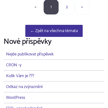
«
1
2
»
← Zpět na všechna témata
Nové příspěvky
Nejde publikovat příspěvek
CRON -y
Kolik Vám je ???
Odkaz na zvýraznění
WordPress