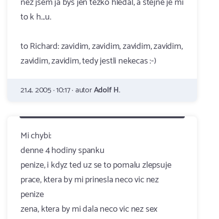
nez jsem ja bys jen tezko hledal, a stejne je mi
to k h...u.
to Richard: zavidim, zavidim, zavidim, zavidim,
zavidim, zavidim, tedy jestli nekecas :-)
21.4. 2005 · 10:17 · autor
Adolf H.
Mi chybi:
denne 4 hodiny spanku
penize, i kdyz ted uz se to pomalu zlepsuje
prace, ktera by mi prinesla neco vic nez
penize
zena, ktera by mi dala neco vic nez sex