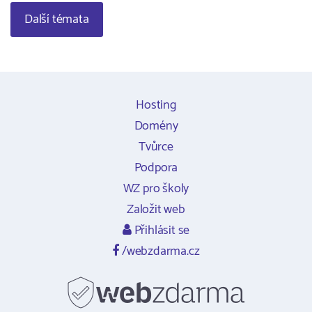
Další témata
Hosting
Domény
Tvůrce
Podpora
WZ pro školy
Založit web
Přihlásit se
/webzdarma.cz