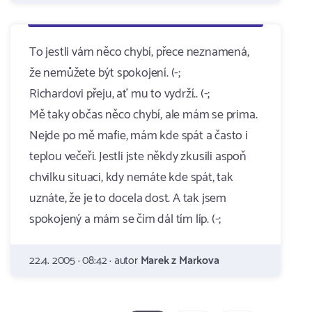
To jestli vám něco chybí, přece neznamená,
že nemůžete být spokojení. (-;
Richardovi přeju, ať mu to vydrží.. (-;
Mě taky občas něco chybí, ale mám se prima.
Nejde po mě mafie, mám kde spát a často i
teplou večeři. Jestli jste někdy zkusili aspoň
chvilku situaci, kdy nemáte kde spát, tak
uznáte, že je to docela dost. A tak jsem
spokojený a mám se čím dál tím líp. (-;
22.4. 2005 · 08:42 · autor
Marek z Markova