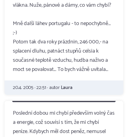
vlákna. Nuže, pánové a dámy, co vám chybí?
Mně další láhev portugalu - to nepochybně...
;-)
Potom tak dva roky prázdnin, 246 000,- na
splacení dluhu, patnáct stupňů celsia k
současné teplotě vzduchu, hudba naživo a
moct se povalovat... To bych vážně uvítala...
20.4. 2005 · 22:51 · autor
Laura
Poslední dobou mi chybí především volný čas
a energie, což souvísí s tím, že mi chybí
peníze. Kdybych měl dost peněz, nemusel