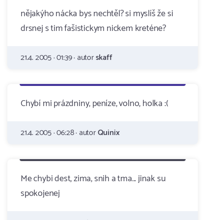
nějakýho nácka bys nechtěl? si myslíš že si
drsnej s tim fašistickym nickem kreténe?
21.4. 2005 · 01:39 · autor
skaff
Chybí mi prázdniny, peníze, volno, holka :(
21.4. 2005 · 06:28 · autor
Quinix
Me chybi dest, zima, snih a tma... jinak su
spokojenej