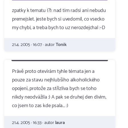
zpatky k tematu (?): nad tim radsi ani nebudu
premejslet. jeste bych si uvedomil, co vsecko
my chybi, a treba bych to uz nerozdejchal :-D
21.4. 2005 · 16:07 · autor
Tonik
Právě proto otevírám tyhle témata jen a
pouze za stavu nejhlubšího alkoholického
opojení, protože za střízliva bych se toho
nikdy neodvážila :) A pak se druhej den divim,
co jsem to zas kde psala... :)
21.4. 2005 · 16:33 · autor
laura