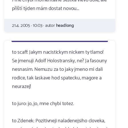
Mně chybí momentálně šestka vlevo dole, ale
příští týden mám dostat novou...
21.4. 2005 · 10:03 · autor
headlong
to scaff: Jakym nacistickym nickem ty tlamo!
Se jmenuji Adolf Holostransky, ne? Ja fasouny
nesnasim. Nemuzu za to jaky jmeno mi dali
rodice, tak laskave hod spatecku, magore a
neurazej!
to juro: jo, jo, mne chybi totez.
to Zdenek: Pozitivneji naladenejsiho cloveka,