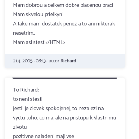
Mam dobrou a celkem dobre placenou praci
Mam skvelou prielkyni
A take mam dostatek penez a to ani nikterak
nesetrim..
Mam asi stesti</HTML>
21.4. 2005 · 08:13 · autor
Richard
To Richard:
to neni stesti
jestli je clovek spokojenej, to nezalezi na
vyctu toho, co ma, ale na pristupu k vlastnimu
zivotu
pozitivne naladeni maji vse