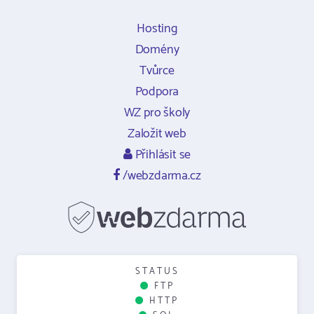
Hosting
Domény
Tvůrce
Podpora
WZ pro školy
Založit web
Přihlásit se
/webzdarma.cz
STATUS
FTP
HTTP