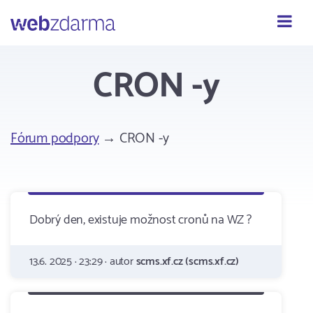
Webzdarma
CRON -y
Fórum podpory
→ CRON -y
Dobrý den, existuje možnost cronů na WZ ?
13.6. 2025 · 23:29 · autor
scms.xf.cz (scms.xf.cz)