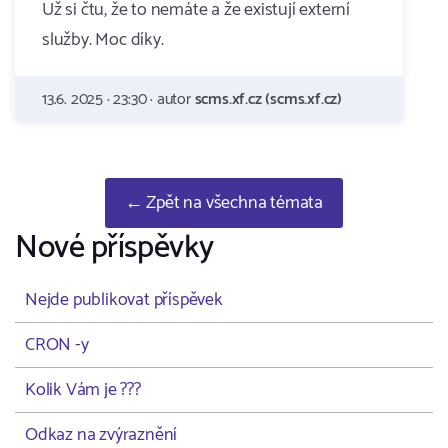
Už si čtu, že to nemáte a že existují externí
služby. Moc díky.
13.6. 2025 · 23:30 · autor
scms.xf.cz (scms.xf.cz)
← Zpět na všechna témata
Nové příspěvky
Nejde publikovat příspěvek
CRON -y
Kolik Vám je ???
Odkaz na zvýraznění