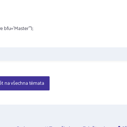
e bfu='Master'");
t na všechna témata