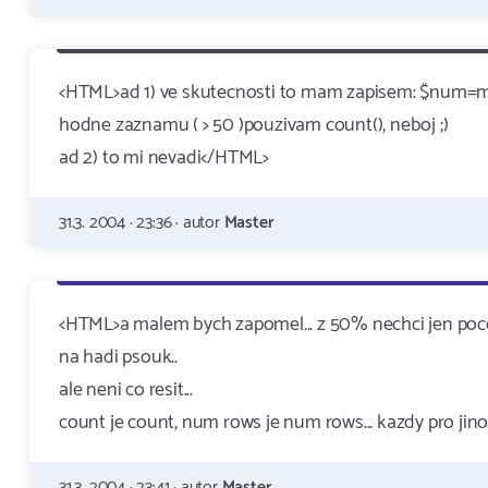
<HTML>ad 1) ve skutecnosti to mam zapisem: $num=mn
hodne zaznamu ( > 50 )pouzivam count(), neboj ;)
ad 2) to mi nevadi</HTML>
31.3. 2004 · 23:36 · autor
Master
<HTML>a malem bych zapomel... z 50% nechci jen poce
na hadi psouk..
ale neni co resit...
count je count, num rows je num rows... kazdy pro jin
31.3. 2004 · 23:41 · autor
Master