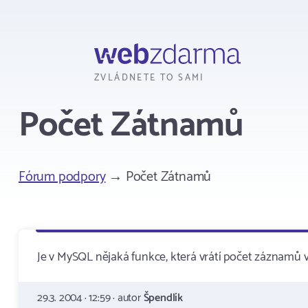
Webzdarma
ZVLÁDNETE TO SAMI
Počet Zátnamů
Fórum podpory
→ Počet Zátnamů
Je v MySQL nějaká funkce, která vrátí počet záznamů v
29.3. 2004 · 12:59 · autor
Špendlík