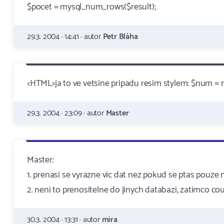
$pocet = mysql_num_rows($result);
29.3. 2004 · 14:41 · autor
Petr Bláha
<HTML>ja to ve vetsine pripadu resim stylem: $num =
29.3. 2004 · 23:09 · autor
Master
Master:
1. prenasi se vyrazne vic dat nez pokud se ptas pouze 
2. neni to prenositelne do jinych databazi, zatimco cou
30.3. 2004 · 13:31 · autor
mira