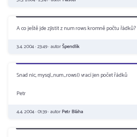
A co ještě jde zjistit z num rows kromně počtu řádků?
3.4. 2004 · 23:49 · autor
Špendlík
Snad nic, mysql_num_rows() vrací jen počet řádků
Petr
4.4. 2004 · 01:39 · autor
Petr Bláha