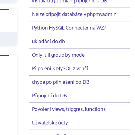
Instalacia Joomla - pripojenie k DB
Nelze připojit databáze v phpmyadmin
Python MySQL Connecter na WZ?
ukládání do db
Only full group by mode
Připojení k MySQL z venčí
chyba po přihlášení do DB
Pčipojení do DB
Povoleni views, triggres, functions
Uživatelské účty