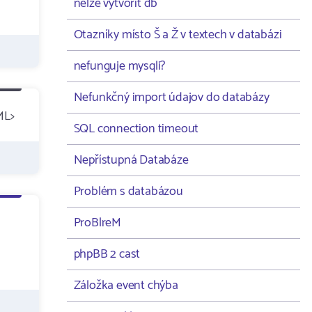
nelze vytvořit db
Otazníky místo Š a Ž v textech v databázi
nefunguje mysqli?
Nefunkčný import údajov do databázy
ML>
SQL connection timeout
Nepřístupná Databáze
Problém s databázou
ProBlreM
phpBB 2 cast
Záložka event chýba