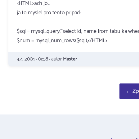
<HTML>ach jo...
ja to myslel pro tento pripad:
$sql = mysql_query("select id, name from tabulka wher
$num = mysql_num_rows($sql);</HTML>
4.4. 2004 · 01:58 · autor
Master
← Zpě