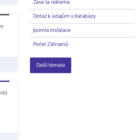
Zase ta reklama
Dotaz k údajům v databázy
am
joomla instalace
Počet Zátnamů
Další témata
nt()