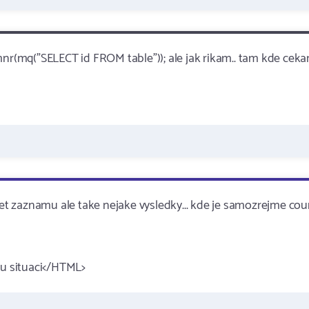
r(mq("SELECT id FROM table")); ale jak rikam.. tam kde cek
t zaznamu ale take nejake vysledky... kde je samozrejme cou
ou situaci</HTML>