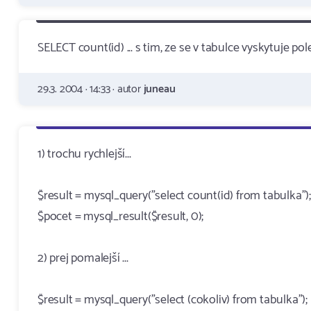
SELECT count(id) ... s tim, ze se v tabulce vyskytuje pol
29.3. 2004 · 14:33 · autor
juneau
1) trochu rychlejší...
$result = mysql_query("select count(id) from tabulka");
$pocet = mysql_result($result, 0);
2) prej pomalejší ...
$result = mysql_query("select (cokoliv) from tabulka");