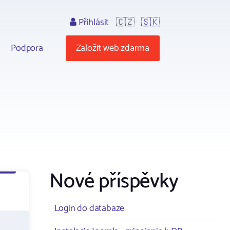
Přihlásit
🇨🇿
🇸🇰
Podpora
Založit web zdarma
Nové příspěvky
Login do databaze