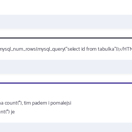
 mysql_num_rows(mysql_query("select id from tabulka"));</HT
na count(*), tim padem i pomalejsi
nt(*) je