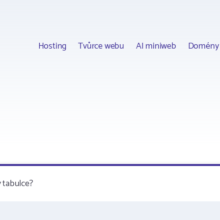
Hosting
Tvůrce webu
AI miniweb
Domény
 tabulce?