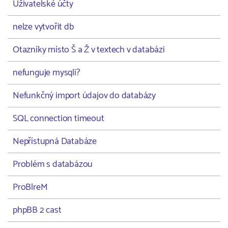
Uživatelské účty
nelze vytvořit db
Otazníky místo Š a Ž v textech v databázi
nefunguje mysqli?
Nefunkčný import údajov do databázy
SQL connection timeout
Nepřístupná Databáze
Problém s databázou
ProBlreM
phpBB 2 cast