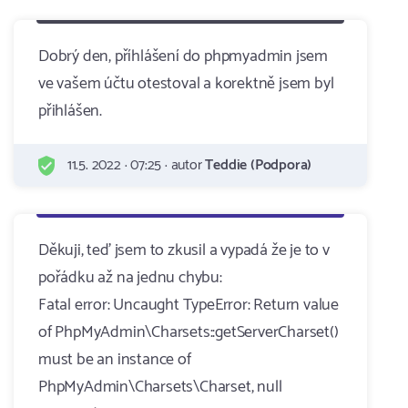
Dobrý den, příhlášení do phpmyadmin jsem
ve vašem účtu otestoval a korektně jsem byl
přihlášen.
11.5. 2022 · 07:25 · autor
Teddie (Podpora)
Děkuji, teď jsem to zkusil a vypadá že je to v
pořádku až na jednu chybu:
Fatal error: Uncaught TypeError: Return value
of PhpMyAdmin\Charsets::getServerCharset()
must be an instance of
PhpMyAdmin\Charsets\Charset, null