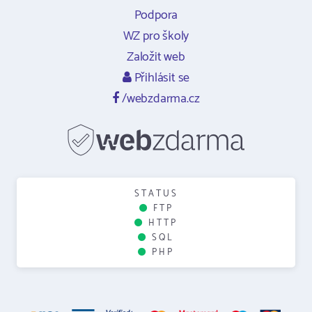
Podpora
WZ pro školy
Založit web
Přihlásit se
/webzdarma.cz
STATUS
FTP
HTTP
SQL
PHP