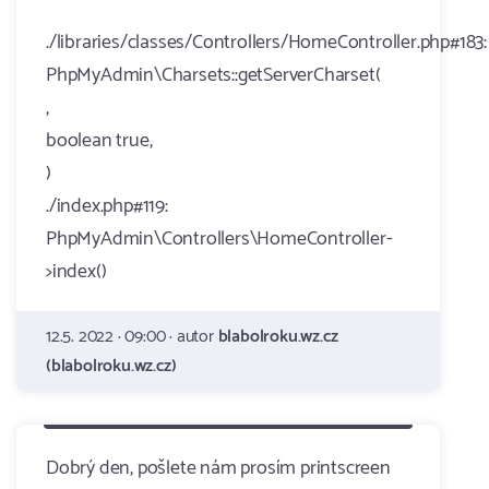
./libraries/classes/Controllers/HomeController.php#183:
PhpMyAdmin\Charsets::getServerCharset(
,
boolean true,
)
./index.php#119:
PhpMyAdmin\Controllers\HomeController-
>index()
12.5. 2022 · 09:00 · autor
blabolroku.wz.cz
(blabolroku.wz.cz)
Dobrý den, pošlete nám prosím printscreen