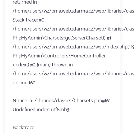
returned in
/home/users/wz/pma.webzdarma.cz/web/libraries/clas
Stack trace: #0
/home/users/wz/pma.webzdarma.cz/web/libraries/class
PhpMyAdmin\Charsets::getServerCharset() #1
/home/users/wz/pma.webzdarma.cz/web/index.php(119
PhpMyAdmin\Controllers\HomeController-
>index() #2 {main} thrown in
/home/users/wz/pma.webzdarma.cz/web/libraries/clas
on line 162
Notice in ./libraries/classes/Charsets.php#161
Undefined index: utf8mb3
Backtrace