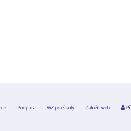
rce
Podpora
WZ pro školy
Založit web
Př