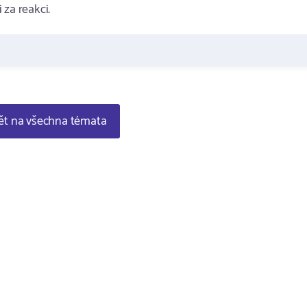
 za reakci.
t na všechna témata