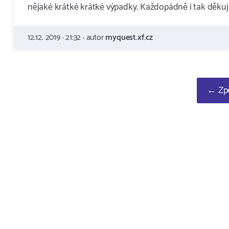
nějaké krátké krátké výpadky. Každopádně i tak děkuji
12.12. 2019 · 21:32 · autor
myquest.xf.cz
← Zpě