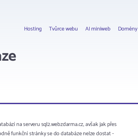
Hosting
Tvůrce webu
AI miniweb
Domény
áze
atabází na serveru sql2.webzdarma.cz, avšak jak přes
odně funkční stránky se do databáze nelze dostat -