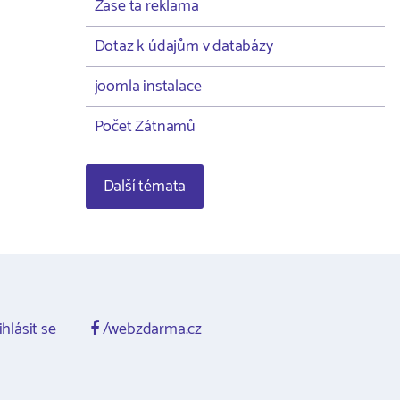
Zase ta reklama
Dotaz k údajům v databázy
joomla instalace
Počet Zátnamů
Další témata
ihlásit se
/webzdarma.cz