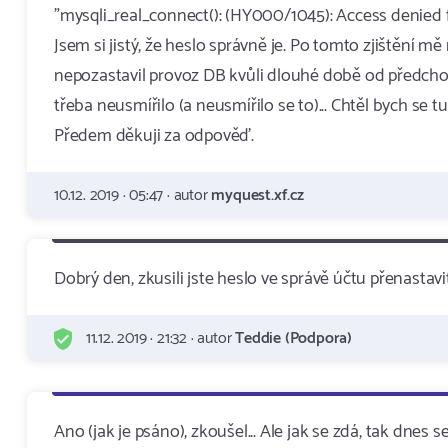
"mysqli_real_connect(): (HY000/1045): Access denied fo
Jsem si jistý, že heslo správně je. Po tomto zjištění
nepozastavil provoz DB kvůli dlouhé době od předchozíh
třeba neusmířilo (a neusmířilo se to)... Chtěl bych se 
Předem děkuji za odpověď.
10.12. 2019 · 05:47 · autor
myquest.xf.cz
Dobrý den, zkusili jste heslo ve správě účtu přenastavi
11.12. 2019 · 21:32 · autor
Teddie (Podpora)
Ano (jak je psáno), zkoušel... Ale jak se zdá, tak dnes s