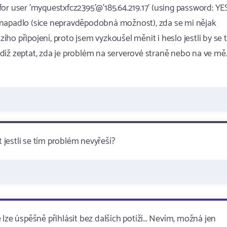
r user 'myquestxfcz2395'@'185.64.219.17' (using password: YES)
 mě napadlo (sice nepravděpodobná možnost), zda se mi nějak
o připojení, proto jsem vyzkoušel měnit i heslo jestli by se 
tudíž zeptat, zda je problém na serverové straně nebo na ve mě
t jestli se tím problém nevyřeší?
e lze úspěšně přihlásit bez dalších potíží... Nevím, možná jen