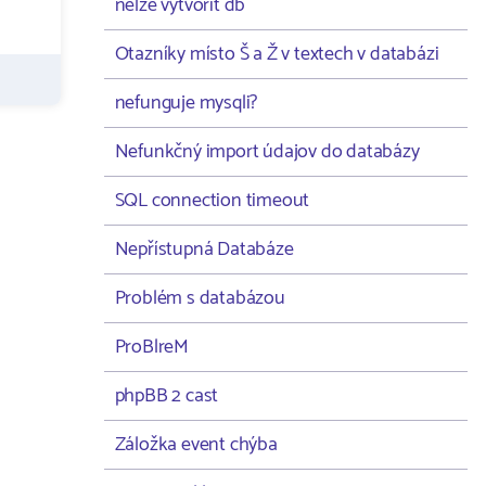
nelze vytvořit db
Otazníky místo Š a Ž v textech v databázi
nefunguje mysqli?
Nefunkčný import údajov do databázy
SQL connection timeout
Nepřístupná Databáze
Problém s databázou
ProBlreM
phpBB 2 cast
Záložka event chýba