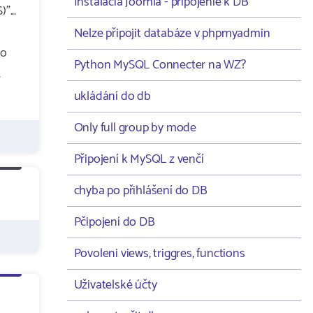
Instalacia Joomla - pripojenie k DB
"...
Nelze připojit databáze v phpmyadmin
to
Python MySQL Connecter na WZ?
.
ukládání do db
Only full group by mode
Připojení k MySQL z venčí
chyba po přihlášení do DB
Pčipojení do DB
Povoleni views, triggres, functions
Uživatelské účty