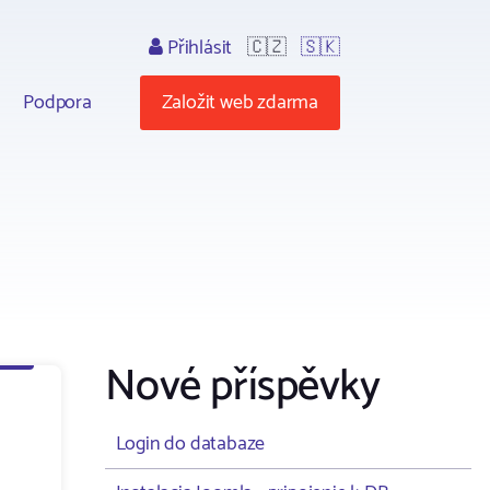
Přihlásit
🇨🇿
🇸🇰
Podpora
Založit web zdarma
Nové příspěvky
Login do databaze