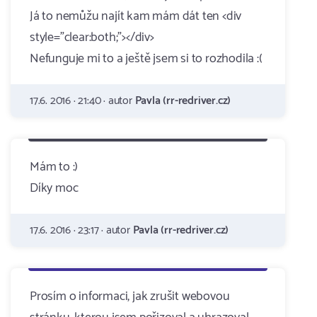
Já to nemůžu najít kam mám dát ten <div
style="clear:both;"></div>
Nefunguje mi to a ještě jsem si to rozhodila :(
17.6. 2016 · 21:40 · autor
Pavla (rr-redriver.cz)
Mám to :)
Díky moc
17.6. 2016 · 23:17 · autor
Pavla (rr-redriver.cz)
Prosím o informaci, jak zrušit webovou