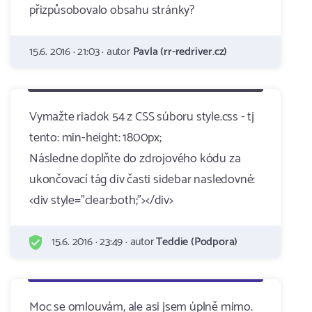
přizpůsobovalo obsahu stránky?
15.6. 2016 · 21:03 · autor
Pavla (rr-redriver.cz)
Vymažte riadok 54 z CSS súboru style.css - tj
tento: min-height: 1800px;
Následne doplňte do zdrojového kódu za
ukončovací tág div časti sidebar nasledovné:
<div style="clear:both;"></div>
15.6. 2016 · 23:49 · autor
Teddie (Podpora)
Moc se omlouvám, ale asi jsem úplně mimo.