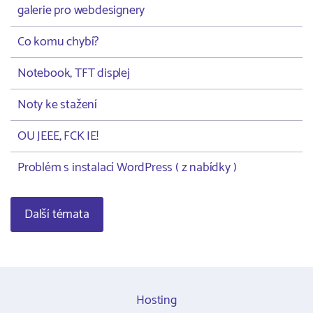
galerie pro webdesignery
Co komu chybí?
Notebook, TFT displej
Noty ke stažení
OU JEEE, FCK IE!
Problém s instalací WordPress ( z nabídky )
Další témata
Hosting