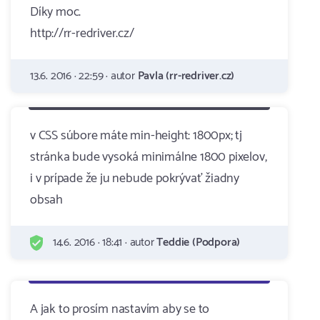
Díky moc.
http://rr-redriver.cz/
13.6. 2016 · 22:59 · autor
Pavla (rr-redriver.cz)
v CSS súbore máte min-height: 1800px; tj
stránka bude vysoká minimálne 1800 pixelov,
i v prípade že ju nebude pokrývať žiadny
obsah
14.6. 2016 · 18:41 · autor
Teddie (Podpora)
A jak to prosím nastavím aby se to