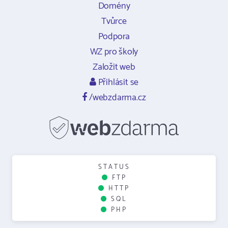
Domény
Tvůrce
Podpora
WZ pro školy
Založit web
Přihlásit se
/webzdarma.cz
STATUS
FTP
HTTP
SQL
PHP