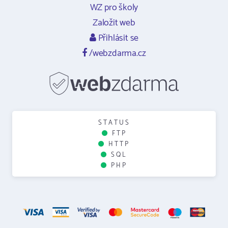
WZ pro školy
Založit web
Přihlásit se
/webzdarma.cz
STATUS
FTP
HTTP
SQL
PHP