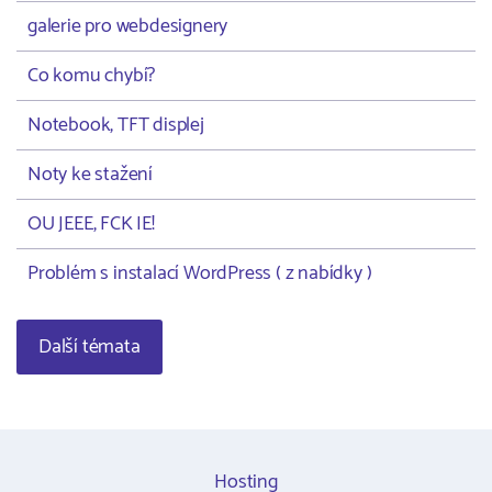
galerie pro webdesignery
Co komu chybí?
Notebook, TFT displej
Noty ke stažení
OU JEEE, FCK IE!
Problém s instalací WordPress ( z nabídky )
Další témata
Hosting