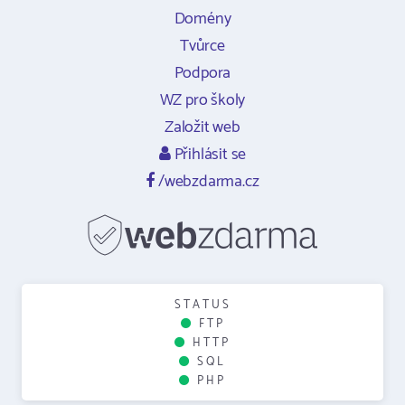
Domény
Tvůrce
Podpora
WZ pro školy
Založit web
Přihlásit se
/webzdarma.cz
STATUS
FTP
HTTP
SQL
PHP