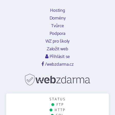
Hosting
Domény
Tvůrce
Podpora
WZ pro školy
Založit web
Přihlásit se
/webzdarma.cz
STATUS
FTP
HTTP