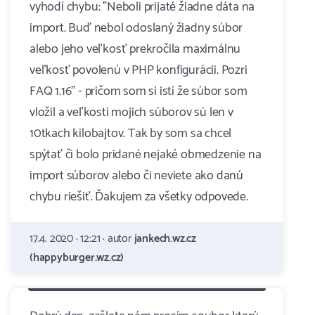
vyhodí chybu: "Neboli prijaté žiadne dáta na
import. Buď nebol odoslaný žiadny súbor
alebo jeho veľkosť prekročila maximálnu
veľkosť povolenú v PHP konfigurácii. Pozri
FAQ 1.16" - pričom som si istí že súbor som
vložil a veľkosti mojich súborov sú len v
10tkach kilobajtov. Tak by som sa chcel
spýtať či bolo pridané nejaké obmedzenie na
import súborov alebo či neviete ako danú
chybu riešiť. Ďakujem za všetky odpovede.
17.4. 2020 · 12:21 · autor
jankech.wz.cz
(happyburger.wz.cz)