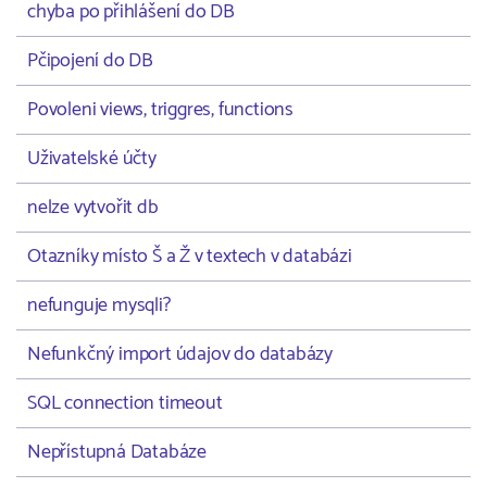
chyba po přihlášení do DB
Pčipojení do DB
Povoleni views, triggres, functions
Uživatelské účty
nelze vytvořit db
Otazníky místo Š a Ž v textech v databázi
nefunguje mysqli?
Nefunkčný import údajov do databázy
SQL connection timeout
Nepřístupná Databáze