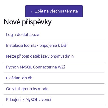
← Zpět na všechna témata
Nové příspěvky
Login do databaze
Instalacia Joomla - pripojenie k DB
Nelze připojit databáze v phpmyadmin
Python MySQL Connecter na WZ?
ukládání do db
Only full group by mode
Připojení k MySQL z venčí