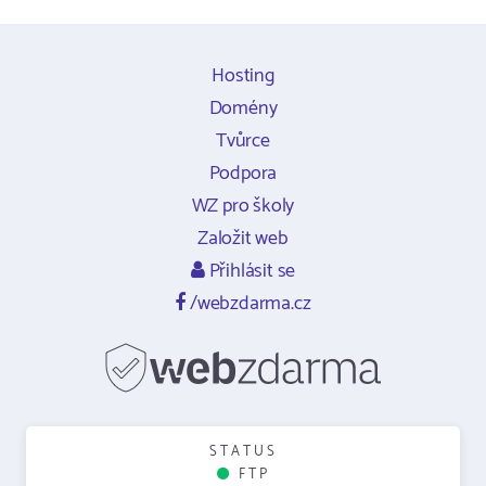
Hosting
Domény
Tvůrce
Podpora
WZ pro školy
Založit web
Přihlásit se
/webzdarma.cz
STATUS
FTP