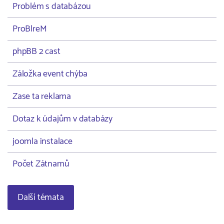
Problém s databázou
ProBlreM
phpBB 2 cast
Záložka event chýba
Zase ta reklama
Dotaz k údajům v databázy
joomla instalace
Počet Zátnamů
Další témata