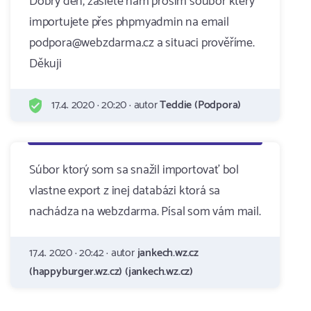
Dobrý den, zašlete nám prosím soubor který
importujete přes phpmyadmin na email
podpora@webzdarma.cz a situaci prověříme.
Děkuji
17.4. 2020 · 20:20 · autor
Teddie (Podpora)
Súbor ktorý som sa snažil importovať bol
vlastne export z inej databázi ktorá sa
nachádza na webzdarma. Písal som vám mail.
17.4. 2020 · 20:42 · autor
jankech.wz.cz
(happyburger.wz.cz) (jankech.wz.cz)