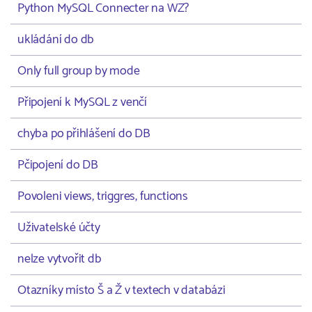
Python MySQL Connecter na WZ?
ukládání do db
Only full group by mode
Připojení k MySQL z venčí
chyba po přihlášení do DB
Pčipojení do DB
Povoleni views, triggres, functions
Uživatelské účty
nelze vytvořit db
Otazníky místo Š a Ž v textech v databázi