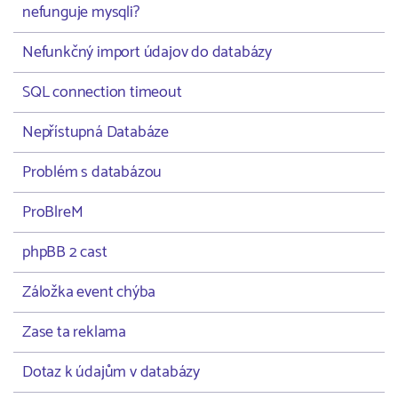
nefunguje mysqli?
Nefunkčný import údajov do databázy
SQL connection timeout
Nepřístupná Databáze
Problém s databázou
ProBlreM
phpBB 2 cast
Záložka event chýba
Zase ta reklama
Dotaz k údajům v databázy