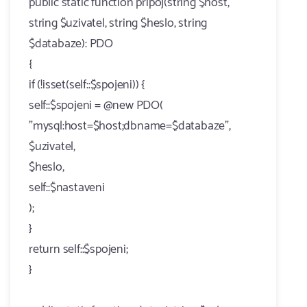
public static function pripoj(string $host,
string $uzivatel, string $heslo, string
$databaze): PDO
{
if (!isset(self::$spojeni)) {
self::$spojeni = @new PDO(
"mysql:host=$host;dbname=$databaze",
$uzivatel,
$heslo,
self::$nastaveni
);
}
return self::$spojeni;
}