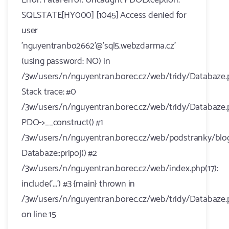
Error: Fatal error: Uncaught PDOException:
SQLSTATE[HY000] [1045] Access denied for
user
'nguyentranbo2662'@'sql5.webzdarma.cz'
(using password: NO) in
/3w/users/n/nguyentran.borec.cz/web/tridy/Databaze.
Stack trace: #0
/3w/users/n/nguyentran.borec.cz/web/tridy/Databaze.p
PDO->__construct() #1
/3w/users/n/nguyentran.borec.cz/web/podstranky/blog.
Databaze::pripoj() #2
/3w/users/n/nguyentran.borec.cz/web/index.php(17):
include('...') #3 {main} thrown in
/3w/users/n/nguyentran.borec.cz/web/tridy/Databaze.
on line 15