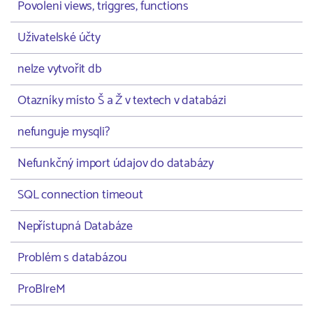
Povoleni views, triggres, functions
Uživatelské účty
nelze vytvořit db
Otazníky místo Š a Ž v textech v databázi
nefunguje mysqli?
Nefunkčný import údajov do databázy
SQL connection timeout
Nepřístupná Databáze
Problém s databázou
ProBlreM