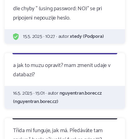
dle chyby " (using password: NO)" se pri
pripojeni nepouzije heslo.
15.5. 2025 · 10:27 · autor
xtedy (Podpora)
a jak to muzu opravit? mam zmenit udaje v
databazi?
16.5. 2025 · 15:01 · autor
nguyentran.borec.cz
(nguyentran.borec.cz)
Třída mi funguje, jak má. Předáváte tam