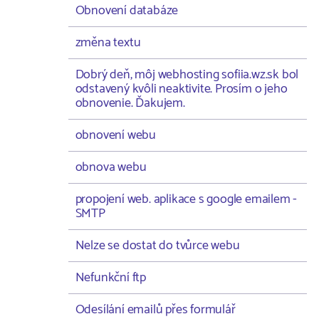
Obnovení databáze
změna textu
Dobrý deň, môj webhosting sofiia.wz.sk bol
odstavený kvôli neaktivite. Prosím o jeho
obnovenie. Ďakujem.
obnovení webu
obnova webu
propojení web. aplikace s google emailem -
SMTP
Nelze se dostat do tvůrce webu
Nefunkční ftp
Odesílání emailů přes formulář