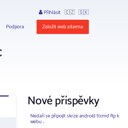
Přihlásit
🇨🇿
🇸🇰
Podpora
Založit web zdarma
c
Nové příspěvky
Nedaří se připojit skrze android ttcmd ftp k
webu ..