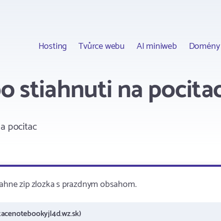
Hosting
Tvůrce webu
AI miniweb
Domény
o stiahnuti na pocita
a pocitac
tiahne zip zlozka s prazdnym obsahom.
tacenotebookyjl4d.wz.sk)