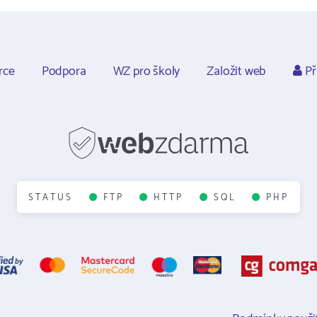
rce
Podpora
WZ pro školy
Založit web
Př
STATUS
FTP
HTTP
SQL
PHP