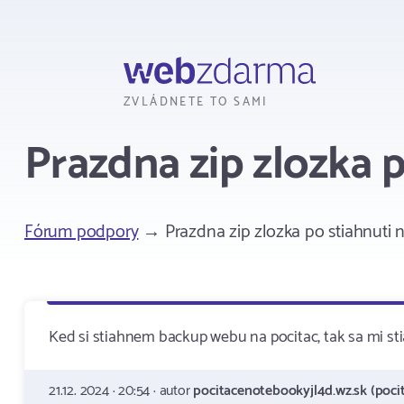
Webzdarma
ZVLÁDNETE TO SAMI
Prazdna zip zlozka p
Fórum podpory
→ Prazdna zip zlozka po stiahnuti n
Ked si stiahnem backup webu na pocitac, tak sa mi s
21.12. 2024 · 20:54 · autor
pocitacenotebookyjl4d.wz.sk (poci