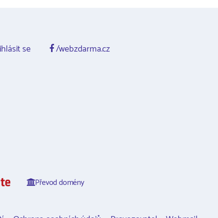
ihlásit se
/webzdarma.cz
Převod domény