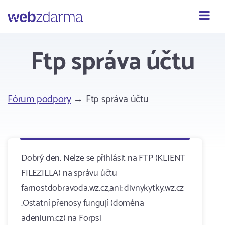
Webzdarma
Ftp správa účtu
Fórum podpory
→ Ftp správa účtu
Dobrý den. Nelze se přihlásit na FTP (KLIENT
FILEZILLA) na správu účtu
farnostdobravoda.wz.cz,ani: divnykytky.wz.cz
.Ostatní přenosy fungují (doména
adenium.cz) na Forpsi