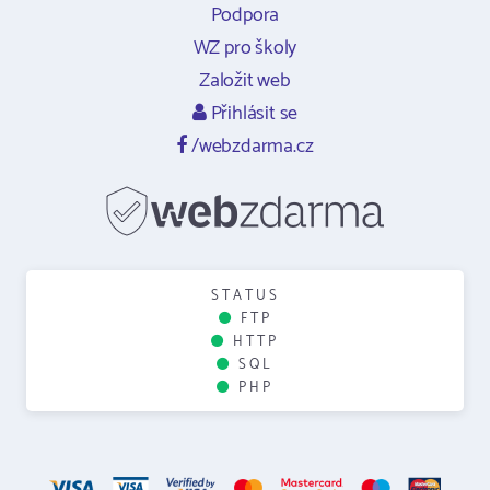
Podpora
WZ pro školy
Založit web
Přihlásit se
/webzdarma.cz
STATUS
FTP
HTTP
SQL
PHP