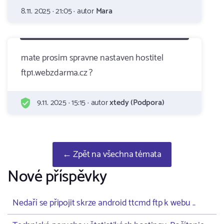
8.11. 2025 · 21:05 · autor
Mara
mate prosim spravne nastaven hostitel
ftp1.webzdarma.cz ?
9.11. 2025 · 15:15 · autor
xtedy (Podpora)
← Zpět na všechna témata
Nové příspěvky
Nedaří se připojit skrze android ttcmd ftp k webu ..