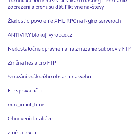
Technická porucha v štatistikách hostingu. Počítanie
zobrazení a prenusu dát. Fiktívne návštevy
Žiadosť o povolenie XML-RPC na Nginx serveroch
ANTIVIRY blokuji vyrobce.cz
Nedostatočné oprávnenia na zmazanie súborov v FTP
Změna hesla pro FTP
Smazání veškerého obsahu na webu
Ftp správa účtu
max_input_time
Obnovení databáze
změna textu