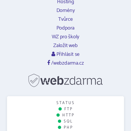
Hosting
Domény
Tvůrce
Podpora
WZ pro školy
Založit web
Přihlásit se
/webzdarma.cz
STATUS
FTP
HTTP
SQL
PHP