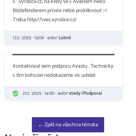
s *.vyrobce.cz, na ktery se s Avastem nebo
Bitdefenderem proste nelze prokliknout :-(
Treba http://svec.vyrobce.cz/
17.2. 2025 · 13:06 · autor
Luboš
Kontaktoval sem podporu Avastu . Technicky
s tim bohuzel nedokazeme vic udelat.
21.2. 2025 · 14:00 · autor
xtedy (Podpora)
← Zpět na všechna témata