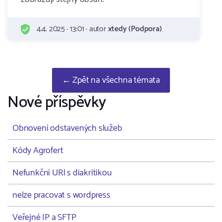
4.4. 2025 · 13:01 · autor
xtedy (Podpora)
← Zpět na všechna témata
Nové příspěvky
Obnovení odstavených služeb
Kódy Agrofert
Nefunkční URl s diakritikou
nelze pracovat s wordpress
Veřejné IP a SFTP