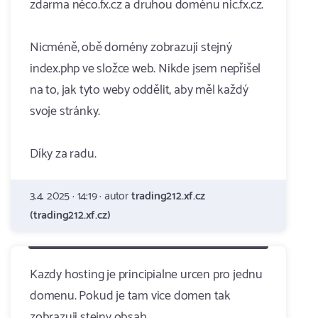
zdarma něco.fx.cz a druhou doménu nic.fx.cz.
Nicméně, obě domény zobrazují stejný
index.php ve složce web. Nikde jsem nepřišel
na to, jak tyto weby oddělit, aby měl každý
svoje stránky.
Díky za radu.
3.4. 2025 · 14:19 · autor
trading212.xf.cz
(trading212.xf.cz)
Kazdy hosting je principialne urcen pro jednu
domenu. Pokud je tam vice domen tak
zobrazuji stejny obsah.