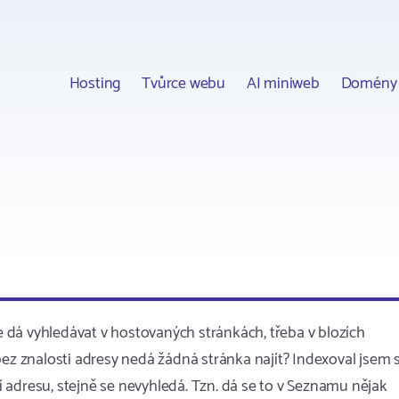
Hosting
Tvůrce webu
AI miniweb
Domény
 dá vyhledávat v hostovaných stránkách, třeba v blozích
bez znalosti adresy nedá žádná stránka najít? Indexoval jsem s
 adresu, stejně se nevyhledá. Tzn. dá se to v Seznamu nějak