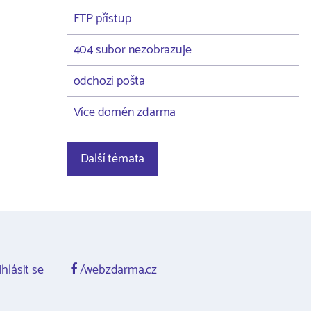
FTP přístup
404 subor nezobrazuje
odchozí pošta
Více domén zdarma
Další témata
ihlásit se
/webzdarma.cz