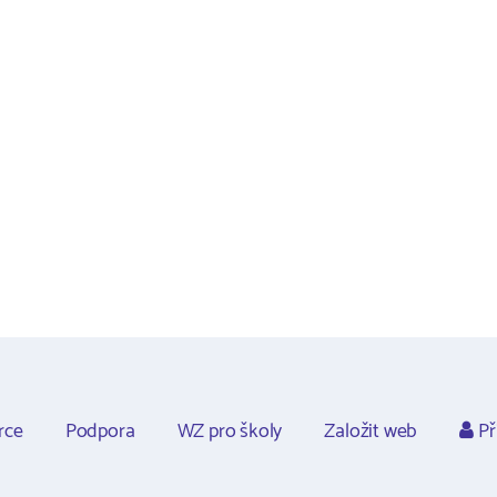
rce
Podpora
WZ pro školy
Založit web
Př