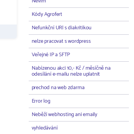
Nevím
Kódy Agrofert
Nefunkční URl s diakritikou
nelze pracovat s wordpress
Veřejné IP a SFTP
Nabízenou akci 10,- Kč / měsíčně na
odesílání e-mailu nelze uplatnit
prechod na web zdarma
Error log
Neběží webhosting ani emaily
vyhledávání