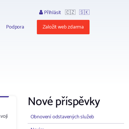
Přihlásit
🇨🇿
🇸🇰
Podpora
Založit web zdarma
Nové příspěvky
vojí
Obnovení odstavených služeb