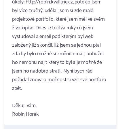
úkoly: http://robin.kvalitne.cz, poté co jsem
byl více zručný, udělal jsem si zde malé
projektové portfolio, které jsem měl ve svém
životopise. Dnes je to dva roky co jsem
vystudoval a email pod kterým byl web
založený již skončil. Již jsem se jednou ptal
zda by bylo možné si změnit email, bohužel
ho nemohu najít který to byl a je možné že
jsem ho nadobro stratil. Nyní bych rád
požádal znova o možnost si vzít své portfolio
zpět.
Děkuji vám,
Robin Horák