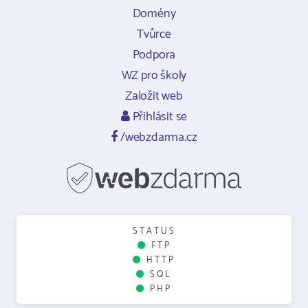
Domény
Tvůrce
Podpora
WZ pro školy
Založit web
Přihlásit se
/webzdarma.cz
STATUS
FTP
HTTP
SQL
PHP