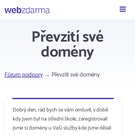
Webzdarma
Převzití své
domény
Fórum podpory
→ Převzití své domény
Dobrý den, rád bych se vám omluvil, v době
kdy jsem byl na střední škole, zaregistrovali
jsme si domény u Vaší služby kde jsme dělali