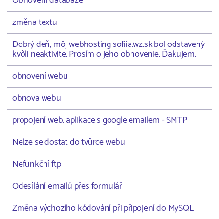
Obnovení databáze
změna textu
Dobrý deň, môj webhosting sofiia.wz.sk bol odstavený
kvôli neaktivite. Prosím o jeho obnovenie. Ďakujem.
obnovení webu
obnova webu
propojení web. aplikace s google emailem - SMTP
Nelze se dostat do tvůrce webu
Nefunkční ftp
Odesílání emailů přes formulář
Změna výchozího kódování při připojení do MySQL