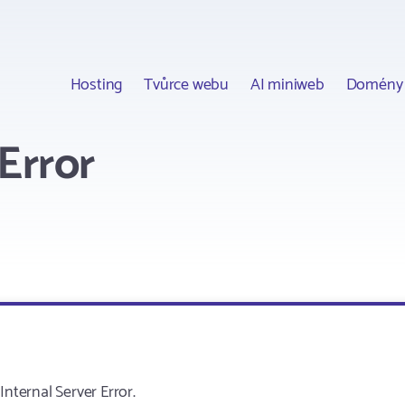
Hosting
Tvůrce webu
AI miniweb
Domény
Error
ternal Server Error.