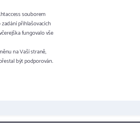
 s .htaccess souborem
o zadání přihlašovacích
včerejška fungovalo vše
změnu na Vaší straně,
s přestal být podporován.