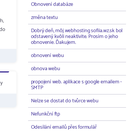
Obnovení databáze
změna textu
h,
 do
Dobrý deň, môj webhosting sofiia.wz.sk bol
odstavený kvôli neaktivite. Prosím o jeho
obnovenie. Ďakujem.
obnovení webu
obnova webu
propojení web. aplikace s google emailem -
ry
SMTP
Nelze se dostat do tvůrce webu
Nefunkční ftp
Odesílání emailů přes formulář