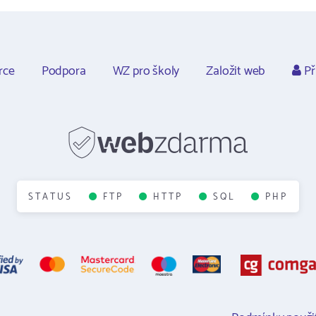
rce
Podpora
WZ pro školy
Založit web
Př
STATUS
FTP
HTTP
SQL
PHP