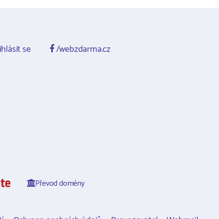
ihlásit se
/webzdarma.cz
Převod domény