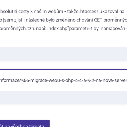
bsolutní cesty k našim webům - takže .htaccess ukazoval na
k, to jsem zjistil následně bylo změněno chování GET proměnnýc
 proměnných, tzn. např. index.php?parametr=1 byl namapován
informace/566-migrace-webu-s-php-4-4-a-5-2-na-nove-serve
t na všechna témata