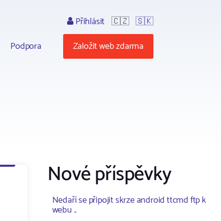
Přihlásit
🇨🇿
🇸🇰
Podpora
Založit web zdarma
Nové příspěvky
Nedaří se připojit skrze android ttcmd ftp k
webu ..