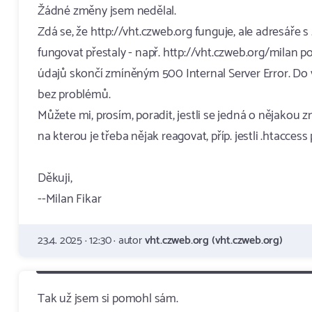
Žádné změny jsem nedělal.
Zdá se, že http://vht.czweb.org funguje, ale adresáře
fungovat přestaly - např. http://vht.czweb.org/milan p
údajů skončí zmíněným 500 Internal Server Error. Do 
bez problémů.
Můžete mi, prosím, poradit, jestli se jedná o nějakou 
na kterou je třeba nějak reagovat, příp. jestli .htacces
Děkuji,
--Milan Fikar
23.4. 2025 · 12:30 · autor
vht.czweb.org (vht.czweb.org)
Tak už jsem si pomohl sám.