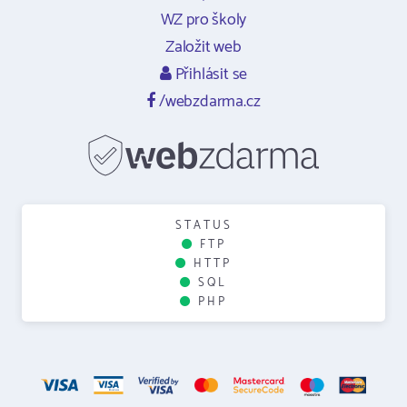
WZ pro školy
Založit web
Přihlásit se
/webzdarma.cz
STATUS
FTP
HTTP
SQL
PHP