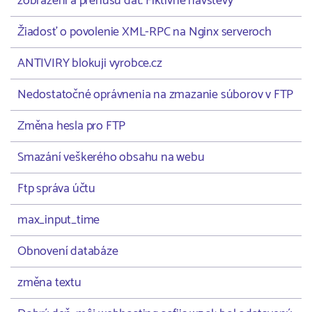
zobrazení a prenusu dát. Fiktívne návštevy
Žiadosť o povolenie XML-RPC na Nginx serveroch
ANTIVIRY blokuji vyrobce.cz
Nedostatočné oprávnenia na zmazanie súborov v FTP
Změna hesla pro FTP
Smazání veškerého obsahu na webu
Ftp správa účtu
max_input_time
Obnovení databáze
změna textu