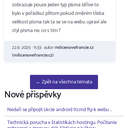
zobrazuje pouze jeden typ písma (dříve to
bylo v pořádku) přitom pokud změním třeba
velikost písma tak ta se se na webu upraví ale
styl písma ne. co s tím ?
22.9. 2025 · 11:33 · autor
milicenovefrancie.cz
(milicenovefrancie.cz)
← Zpět na všechna témata
Nové příspěvky
Nedaří se připojit skrze android ttcmd ftp k webu ..
Technická porucha v štatistikách hostingu. Počítanie