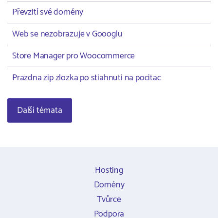
Převzití své domény
Web se nezobrazuje v Goooglu
Store Manager pro Woocommerce
Prazdna zip zlozka po stiahnuti na pocitac
Další témata
Hosting
Domény
Tvůrce
Podpora