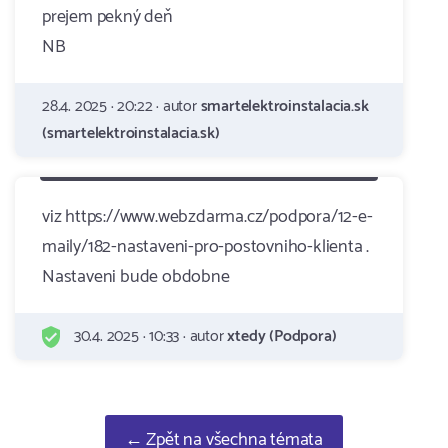
prejem pekný deň
NB
28.4. 2025 · 20:22 · autor
smartelektroinstalacia.sk
(smartelektroinstalacia.sk)
viz https://www.webzdarma.cz/podpora/12-e-
maily/182-nastaveni-pro-postovniho-klienta .
Nastaveni bude obdobne
30.4. 2025 · 10:33 · autor
xtedy (Podpora)
← Zpět na všechna témata