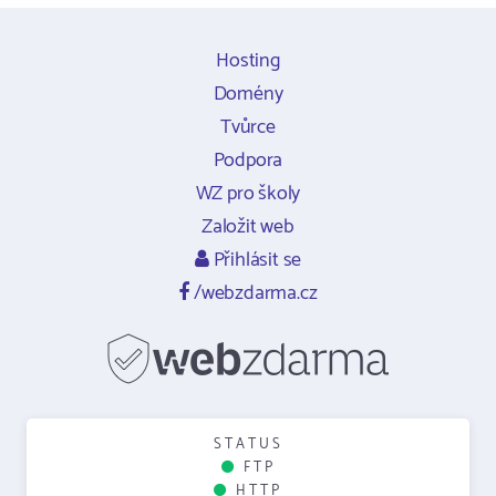
Hosting
Domény
Tvůrce
Podpora
WZ pro školy
Založit web
Přihlásit se
/webzdarma.cz
STATUS
FTP
HTTP