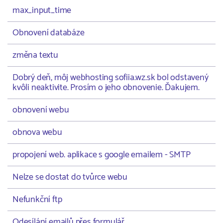
max_input_time
Obnovení databáze
změna textu
Dobrý deň, môj webhosting sofiia.wz.sk bol odstavený
kvôli neaktivite. Prosím o jeho obnovenie. Ďakujem.
obnovení webu
obnova webu
propojení web. aplikace s google emailem - SMTP
Nelze se dostat do tvůrce webu
Nefunkční ftp
Odesílání emailů přes formulář