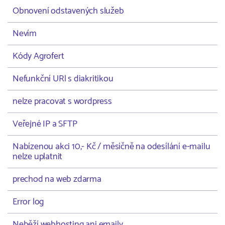
Obnovení odstavených služeb
Nevím
Kódy Agrofert
Nefunkční URl s diakritikou
nelze pracovat s wordpress
Veřejné IP a SFTP
Nabízenou akci 10,- Kč / měsíčně na odesílání e-mailu
nelze uplatnit
prechod na web zdarma
Error log
Neběží webhosting ani emaily