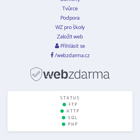
Tvůrce
Podpora
WZ pro školy
Založit web
Přihlásit se
/webzdarma.cz
STATUS
FTP
HTTP
SQL
PHP