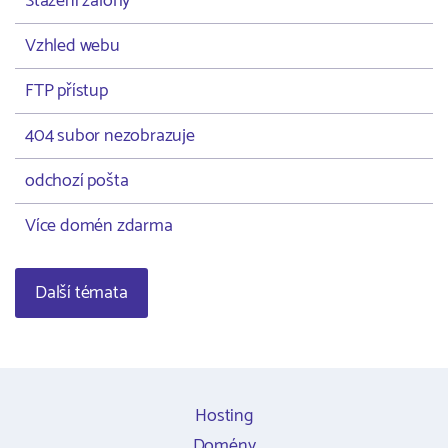
Stažení zálohy
Vzhled webu
FTP přístup
404 subor nezobrazuje
odchozí pošta
Více domén zdarma
Další témata
Hosting
Domény