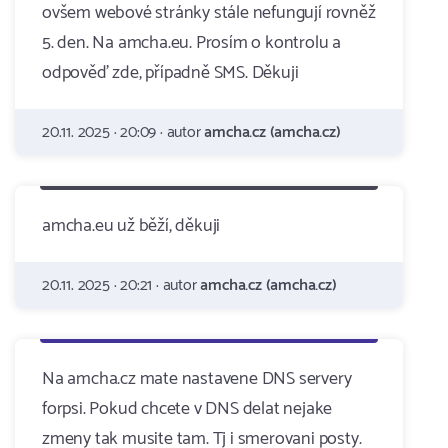
ovšem webové stránky stále nefungují rovněž
5. den. Na amcha.eu. Prosím o kontrolu a
odpověď zde, případně SMS. Děkuji
20.11. 2025 · 20:09 · autor
amcha.cz (amcha.cz)
amcha.eu už běží, děkuji
20.11. 2025 · 20:21 · autor
amcha.cz (amcha.cz)
Na amcha.cz mate nastavene DNS servery
forpsi. Pokud chcete v DNS delat nejake
zmeny tak musite tam. Tj i smerovani posty.