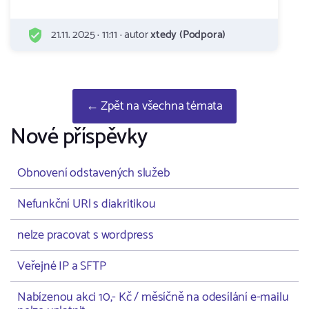
21.11. 2025 · 11:11 · autor
xtedy (Podpora)
← Zpět na všechna témata
Nové příspěvky
Obnovení odstavených služeb
Nefunkční URl s diakritikou
nelze pracovat s wordpress
Veřejné IP a SFTP
Nabízenou akci 10,- Kč / měsíčně na odesílání e-mailu