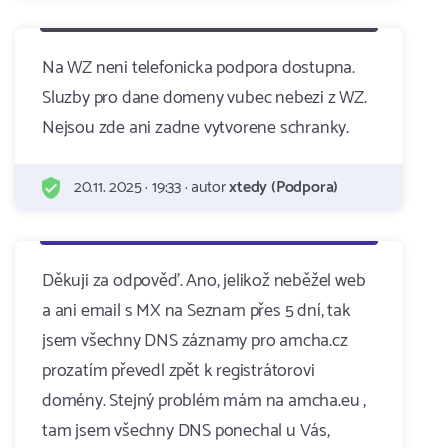
Na WZ neni telefonicka podpora dostupna.
Sluzby pro dane domeny vubec nebezi z WZ.
Nejsou zde ani zadne vytvorene schranky.
20.11. 2025 · 19:33 · autor
xtedy (Podpora)
Děkuji za odpověď. Ano, jelikož neběžel web
a ani email s MX na Seznam přes 5 dní, tak
jsem všechny DNS záznamy pro amcha.cz
prozatím převedl zpět k registrátorovi
domény. Stejný problém mám na amcha.eu ,
tam jsem všechny DNS ponechal u Vás,