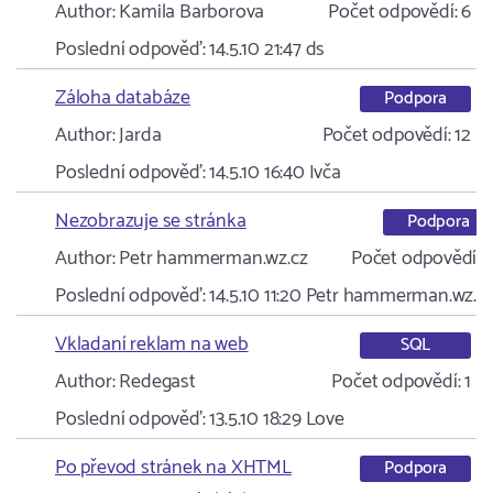
Author:
Kamila Barborova
Počet odpovědí:
6
Poslední odpověď:
14.5.10 21:47
ds
Záloha databáze
Podpora
Author:
Jarda
Počet odpovědí:
12
Poslední odpověď:
14.5.10 16:40
Ivča
Nezobrazuje se stránka
Podpora
Author:
Petr hammerman.wz.cz
Počet odpovědí:
Poslední odpověď:
14.5.10 11:20
Petr hammerman.wz.c
Vkladaní reklam na web
SQL
Author:
Redegast
Počet odpovědí:
1
Poslední odpověď:
13.5.10 18:29
Love
Po převod stránek na XHTML
Podpora