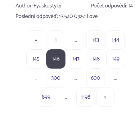
Author:
Fyaskostyler
Počet odpovědí:
14
Poslední odpověď:
13.5.10 09:51
Love
«
1
…
143
144
145
146
147
148
149
…
300
…
600
…
899
…
1198
»