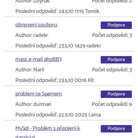
Author:
Zbynas
Počet odpovědí:
2
Poslední odpověď:
24.5.10 11:15
Tomík
obnoveni souboru
Podpora
Author:
radekr
Počet odpovědí:
3
Poslední odpověď:
23.5.10 14:29
radekr
mass e-mail phpBB3
Podpora
Author:
Narli
Počet odpovědí:
3
Poslední odpověď:
23.5.10 00:16
Kit
problem se Spamem
Podpora
Author:
durman
Počet odpovědí:
9
Poslední odpověď:
22.5.10 20:25
Lama
MySql - Problém s připojení k
Podpora
databázi