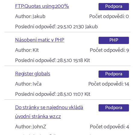
FTP:Quotas using:200%
Podpora
Author:
Jakub
Počet odpovědí:
0
Poslední odpověď:
29.5.10 21:30
Jakub
Násobení matic v PHP
PHP
Author:
Kit
Počet odpovědí:
9
Poslední odpověď:
28.5.10 15:18
Kit
Register globals
Podpora
Author:
Ivča
Počet odpovědí:
14
Poslední odpověď:
28.5.10 11:07
Kit
Do stránky se najednou vkládá
Podpora
úvodní stránka wz.cz
Author:
JohnZ
Počet odpovědí:
4