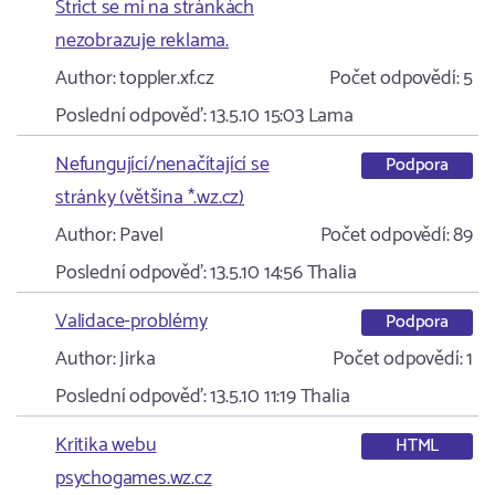
Strict se mi na stránkách
nezobrazuje reklama.
Author:
toppler.xf.cz
Počet odpovědí:
5
Poslední odpověď:
13.5.10 15:03
Lama
Nefungující/nenačítající se
Podpora
stránky (většina *.wz.cz)
Author:
Pavel
Počet odpovědí:
89
Poslední odpověď:
13.5.10 14:56
Thalia
Validace-problémy
Podpora
Author:
Jirka
Počet odpovědí:
1
Poslední odpověď:
13.5.10 11:19
Thalia
Kritika webu
HTML
psychogames.wz.cz