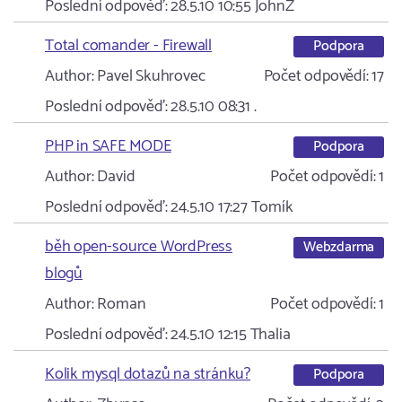
Poslední odpověď:
28.5.10 10:55
JohnZ
Total comander - Firewall
Podpora
Author:
Pavel Skuhrovec
Počet odpovědí:
17
Poslední odpověď:
28.5.10 08:31
.
PHP in SAFE MODE
Podpora
Author:
David
Počet odpovědí:
1
Poslední odpověď:
24.5.10 17:27
Tomík
běh open-source WordPress
Webzdarma
blogů
Author:
Roman
Počet odpovědí:
1
Poslední odpověď:
24.5.10 12:15
Thalia
Kolik mysql dotazů na stránku?
Podpora