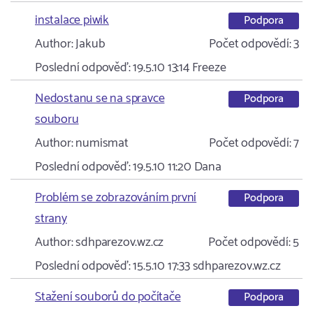
instalace piwik
Podpora
Author:
Jakub
Počet odpovědí:
3
Poslední odpověď:
19.5.10 13:14
Freeze
Nedostanu se na spravce
Podpora
souboru
Author:
numismat
Počet odpovědí:
7
Poslední odpověď:
19.5.10 11:20
Dana
Problém se zobrazováním první
Podpora
strany
Author:
sdhparezov.wz.cz
Počet odpovědí:
5
Poslední odpověď:
15.5.10 17:33
sdhparezov.wz.cz
Stažení souborů do počítače
Podpora