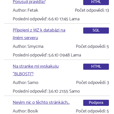
Porusuji pravidla?
HTML
Author:
Fetak
Počet odpovědí:
13
Poslední odpověď:
6.6.10 17:45
Lama
Připojení z WZ k databázi na
SQL
jiném serveru
Author:
Smycma
Počet odpovědí:
5
Poslední odpověď:
5.6.10 09:48
Lama
Na stranke mi vyskakuju
HTML
"BLBOSTI"!
Author:
Samo
Počet odpovědí:
3
Poslední odpověď:
3.6.10 21:55
Samo
Nevím nic o těchto stránkách...
Podpora
Author:
Bosík
Počet odpovědí:
5