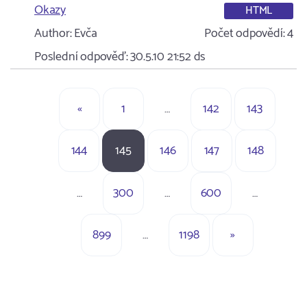
Okazy
HTML
Author:
Evča
Počet odpovědí:
4
Poslední odpověď:
30.5.10 21:52
ds
«
1
…
142
143
144
145
146
147
148
…
300
…
600
…
899
…
1198
»