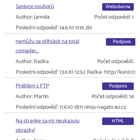
Správce souborů
Webzdarma
Author:
Jarmila
Počet odpovědí:
1
Poslední odpověď:
14.6.10 11:16
zbi
nemůžu se přihlásit na total
Podpora
comader...
Author:
Radka
Počet odpovědí:
2
Poslední odpověď:
13.6.10 12:52
Radka- http://konicci…
Problém s FTP
Podpora
Author:
Martin
Počet odpovědí:
14
Poslední odpověď:
11.6.10 18:11
ninja-nagato.wz.cz
Na stranke sa mi neukazuju
HTML
obrazky!