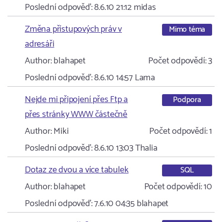
Poslední odpověď:
8.6.10 21:12
midas
Změna přístupových práv v
Mimo téma
adresáři
Author:
blahapet
Počet odpovědí:
3
Poslední odpověď:
8.6.10 14:57
Lama
Nejde mi připojení přes Ftp a
Podpora
přes stránky WWW částečně
Author:
Miki
Počet odpovědí:
1
Poslední odpověď:
8.6.10 13:03
Thalia
Dotaz ze dvou a více tabulek
SQL
Author:
blahapet
Počet odpovědí:
10
Poslední odpověď:
7.6.10 04:35
blahapet