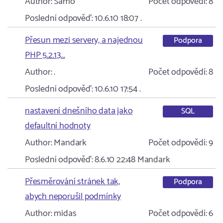
Author:
Samo
Počet odpovědí:
8
Poslední odpověď:
10.6.10 18:07
.
Přesun mezi servery, a najednou
Podpora
PHP 5.2.13...
Author:
.
Počet odpovědí:
8
Poslední odpověď:
10.6.10 17:54
.
nastavení dnešního data jako
SQL
defaultní hodnoty
Author:
Mandark
Počet odpovědí:
9
Poslední odpověď:
8.6.10 22:48
Mandark
Přesměrování stránek tak,
Podpora
abych neporušil podmínky
Author:
midas
Počet odpovědí:
6