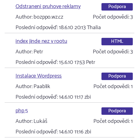
Odstraneni pruhove reklamy
Podpora
Author:
bozppo.wz.cz
Počet odpovědí:
3
Poslední odpověď:
18.6.10 20:13
Thalia
index jinde nez v rootu
HTML
Author:
Petr
Počet odpovědí:
3
Poslední odpověď:
15.6.10 17:53
Petr
Instalace Wordpress
Podpora
Author:
Paablik
Počet odpovědí:
1
Poslední odpověď:
14.6.10 11:17
zbi
php 5
Podpora
Author:
Lukáš
Počet odpovědí:
1
Poslední odpověď:
14.6.10 11:16
zbi