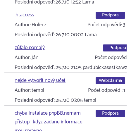
Poslední odpověď:
26.7.10 12:52
Lama
.htaccess
Podpora
Author:
Holi-cz
Počet odpovědí:
3
Poslední odpověď:
26.7.10 00:02
Lama
zúfalo pomalý
Podpora
Author:
Ján
Počet odpovědí:
Poslední odpověď:
25.7.10 21:05
pardubickasestka.wz.c
nejde vytvořit nový učet
Webzdarma
Author:
templ
Počet odpovědí:
1
Poslední odpověď:
25.7.10 03:05
templ
chyba instalace phpBB,nemam
Podpora
přístup i kdyz zadane informace
jsou spravne