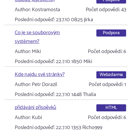
Author:
Kostramosta
Počet odpovědí:
43
Poslední odpověď:
23.7.10 08:25
jirka
Co je se souborovým
Podpora
systémem?
Author:
Miki
Počet odpovědí:
6
Poslední odpověď:
22.7.10 18:50
Miki
Kde najdu své stránky?
Webzdarma
Author:
Petr Dorazil
Počet odpovědí:
1
Poslední odpověď:
22.7.10 14:48
Thalia
přidávání příspěvků
HTML
Author:
Kubi
Počet odpovědí:
6
Poslední odpověď:
22.7.10 13:53
Richo999