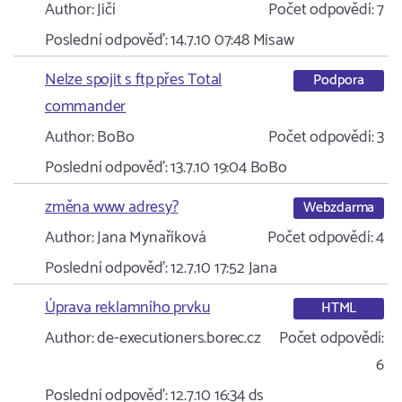
Author:
Jičí
Počet odpovědí:
7
Poslední odpověď:
14.7.10 07:48
Misaw
Nelze spojit s ftp přes Total
Podpora
commander
Author:
BoBo
Počet odpovědí:
3
Poslední odpověď:
13.7.10 19:04
BoBo
změna www adresy?
Webzdarma
Author:
Jana Mynaříková
Počet odpovědí:
4
Poslední odpověď:
12.7.10 17:52
Jana
Úprava reklamního prvku
HTML
Author:
de-executioners.borec.cz
Počet odpovědí:
6
Poslední odpověď:
12.7.10 16:34
ds