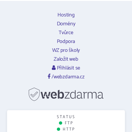
Hosting
Domény
Tvůrce
Podpora
WZ pro školy
Založit web
Přihlásit se
/webzdarma.cz
STATUS
FTP
HTTP