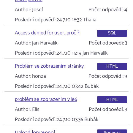
Author:
Josef
Počet odpovědí:
4
Poslední odpověď:
24.7.10 18:32
Thalia
Access denied for user...proč ?
SQL
Author:
jan Harvalík
Počet odpovědí:
3
Poslední odpověď:
24.7.10 15:19
jan Harvalík
Problém se zobrazením stránky
HTML
Author:
honza
Počet odpovědí:
9
Poslední odpověď:
24.7.10 03:42
Bubák
problém se zobrazením v ie6
HTML
Author:
Elis
Počet odpovědí:
3
Poslední odpověď:
24.7.10 03:36
Bubák
Upload [opraveno]
Podpora