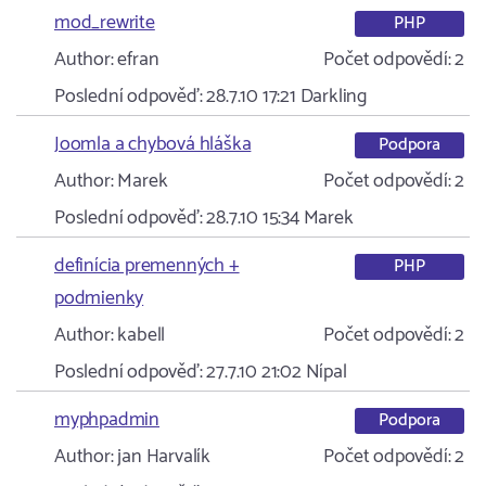
mod_rewrite
PHP
Author:
efran
Počet odpovědí:
2
Poslední odpověď:
28.7.10 17:21
Darkling
Joomla a chybová hláška
Podpora
Author:
Marek
Počet odpovědí:
2
Poslední odpověď:
28.7.10 15:34
Marek
definícia premenných +
PHP
podmienky
Author:
kabell
Počet odpovědí:
2
Poslední odpověď:
27.7.10 21:02
Nípal
myphpadmin
Podpora
Author:
jan Harvalík
Počet odpovědí:
2