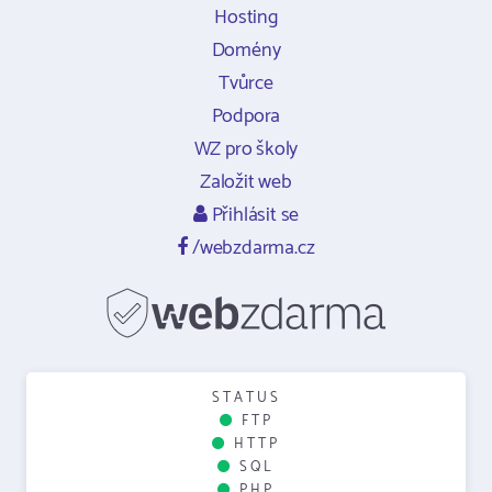
Hosting
Domény
Tvůrce
Podpora
WZ pro školy
Založit web
Přihlásit se
/webzdarma.cz
STATUS
FTP
HTTP
SQL
PHP