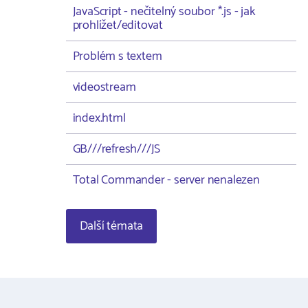
JavaScript - nečitelný soubor *.js - jak
prohlížet/editovat
Problém s textem
videostream
index.html
GB///refresh///JS
Total Commander - server nenalezen
Další témata