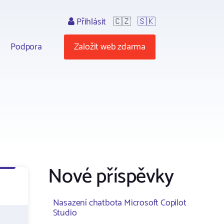
Přihlásit
🇨🇿
🇸🇰
Podpora
Založit web zdarma
Nové příspěvky
Nasazení chatbota Microsoft Copilot
Studio