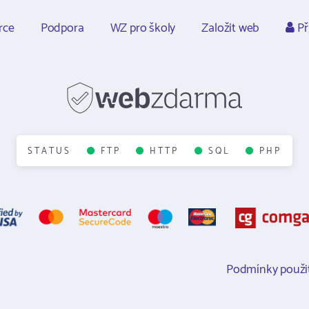
rce
Podpora
WZ pro školy
Založit web
Př
STATUS
FTP
HTTP
SQL
PHP
Podmínky použit