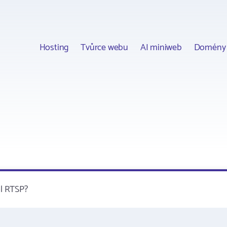
Hosting
Tvůrce webu
AI miniweb
Domény
l RTSP?
)