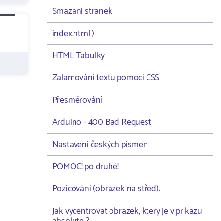
Smazani stranek
index.html )
HTML Tabulky
Zalamování textu pomocí CSS
Přesměrování
Arduino - 400 Bad Request
Nastavení českých písmen
POMOC! po druhé!
Pozicování (obrázek na střed).
Jak vycentrovat obrazek, ktery je v prikazu