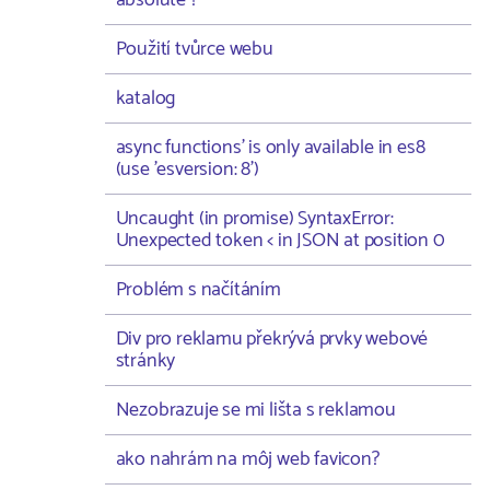
absolute ?
Použití tvůrce webu
katalog
async functions' is only available in es8
(use 'esversion: 8')
Uncaught (in promise) SyntaxError:
Unexpected token < in JSON at position 0
Problém s načítáním
Div pro reklamu překrývá prvky webové
stránky
Nezobrazuje se mi lišta s reklamou
ako nahrám na môj web favicon?