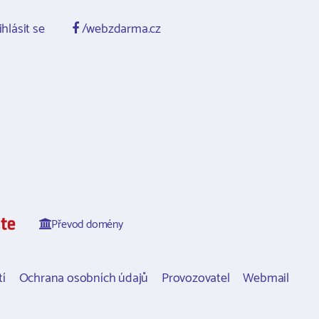
ihlásit se
/webzdarma.cz
Převod domény
í
Ochrana osobních údajů
Provozovatel
Webmail